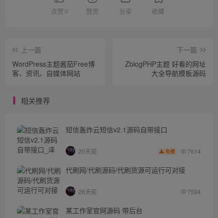
点赞
0
赞赏
分享
收藏
上一篇
下一篇
WordPress主题酱茄Free博
ZblogPHP主题 好看的网址
客、资讯、自媒体网站
大全导航模板源码
相关推荐
短信轰炸云短信v2.1源码自带接口
7614
20天前
免费
代刷网/代刷源码/代刷货源可运行可对接
26天前
7594
某工作室官网源码 带后台