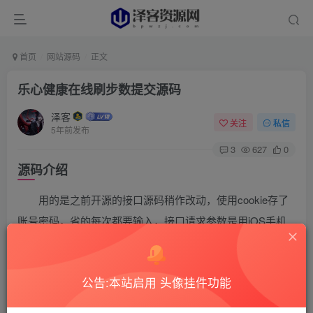
首页
网站源码
正文
乐心健康在线刷步数提交源码
泽客
关注
私信
5年前发布
3
627
0
源码介绍
用的是之前开源的接口源码稍作改动，使用cookie存了
账号密码，省的每次都要输入，接口请求参数是用iOS手机
重新抓包的乐心健康，和php版本的请求参数稍微不同。
源码截图
公告:本站启用 头像挂件功能