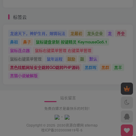
标签云
龙途天下，神炉生肖，熔铸玩法
龙最初
龙头企业
龙
齐全
鼻祖
鼻子
鼠标键盘录制 按键精灵 KeymouseGo5.1
鼠标连点器
鼠标右键菜单管理 右键菜单管理
鼠标右键菜单管理
鼠年运程
鼓励
鼓
默认
黑色炫酷网址安全跳转GO跳转PHP源码
黑群晖
黑群
黑羊
黑猫小说破解版
站长留言
免费白嫖才是最快乐的时刻！
Copyright © 2025· 2030
资源白嫖网
sitemap
桂ICP备2020009819号-5