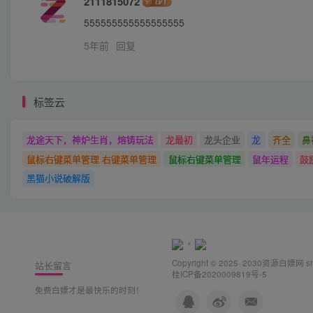
2111815072
555555555555555555
5年前
回复
标签云
龙途天下，神炉生肖，熔铸玩法
龙最初
龙头企业
龙
齐全
鼻
鼠标右键菜单管理 右键菜单管理
鼠标右键菜单管理
鼠年运程
鼓
黑猫小说破解版
Copyright © 2025· 2030
资源白嫖网
s
站长留言
桂ICP备2020009819号-5
免费白嫖才是最快乐的时刻！