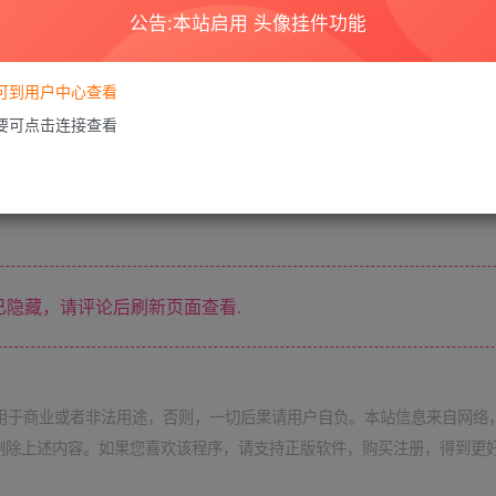
公告:本站启用 头像挂件功能
step=步数数量
要可到用户中心查看
需要可点击连接查看
&psw=密码&step=步数数量（接口成品测试）
隐藏，请评论后刷新页面查看.
用于商业或者非法用途，否则，一切后果请用户自负。本站信息来自网络
删除上述内容。如果您喜欢该程序，请支持正版软件，购买注册，得到更