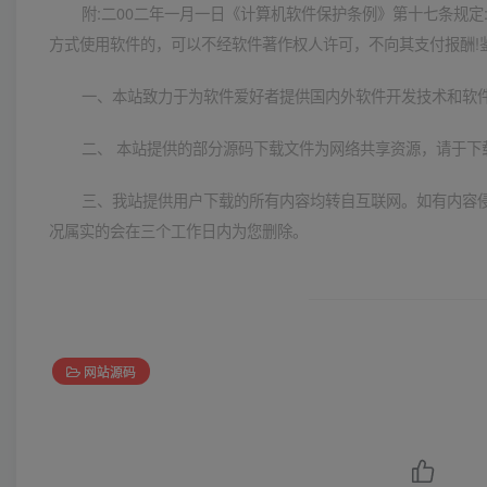
附:二00二年一月一日《计算机软件保护条例》第十七条规
方式使用软件的，可以不经软件著作权人许可，不向其支付报酬!
一、本站致力于为软件爱好者提供国内外软件开发技术和软
二、 本站提供的部分源码下载文件为网络共享资源，请于下
三、我站提供用户下载的所有内容均转自互联网。如有内容
况属实的会在三个工作日内为您删除。
网站源码