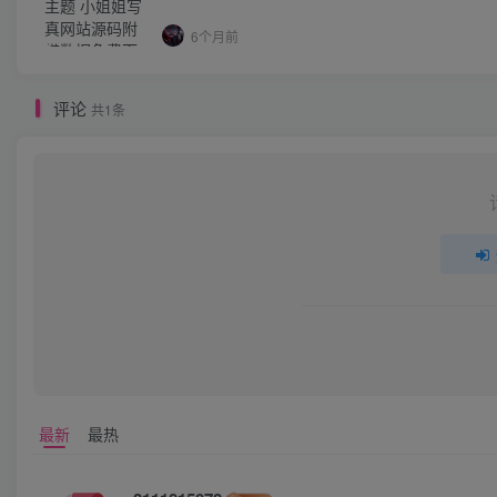
6个月前
评论
共1条
最新
最热