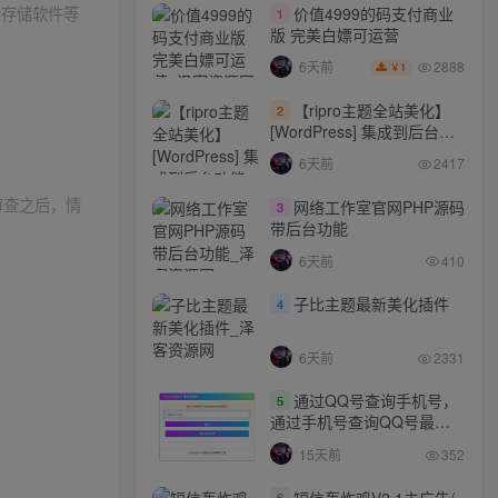
者存储软件等
价值4999的码支付商业
1
版 完美白嫖可运营
2888
6天前
1
￥
【ripro主题全站美化】
2
[WordPress] 集成到后台功
能的全站美化包
6天前
2417
WordPress…
审查之后，情
网络工作室官网PHP源码
3
带后台功能
6天前
410
子比主题最新美化插件
4
6天前
2331
通过QQ号查询手机号，
5
通过手机号查询QQ号最新
网站源码
15天前
352
短信轰炸鸡V2.1去广告/
6