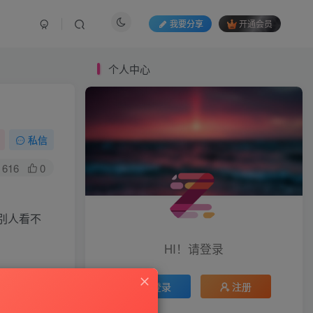
我要分享
开通会员
个人中心
私信
616
0
别人看不
HI！请登录
登录
注册