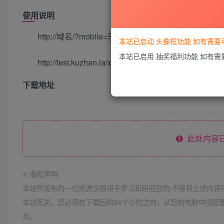
使用说明
http://域名/?mobile=乐心手机账号&psw=乐心密码&
本站已启动 头像框功能 如有需
本站已启用 抽奖福利功能 如有
http://test.kuzhan.la/x6d/bs/?mobile=账号
下载地址
此处内容已
©
版权声明
本站所发布的一切资源仅限用于学习和研究目的;不得将上述内容
本站无关。您必须在下载后的24个小时之内，从您的电脑中彻底
务。