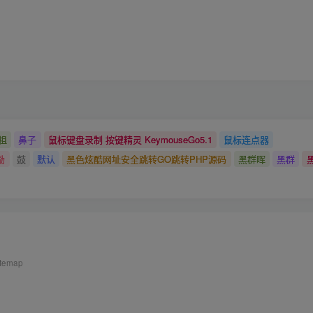
祖
鼻子
鼠标键盘录制 按键精灵 KeymouseGo5.1
鼠标连点器
励
鼓
默认
黑色炫酷网址安全跳转GO跳转PHP源码
黑群晖
黑群
itemap