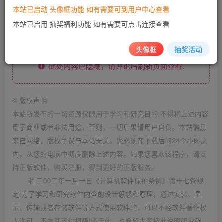
本站已启动 头像框功能 如有需要可到用户中心查看
下载地址
本站已启用 抽奖福利功能 如有需要可点击连接查看
头像框
抽奖活动
此处内容已隐藏，请评论后刷新页面查看.
©
版权声明
本站所发布的一切资源仅限用于学习和研究目的;不得将上述内容
用于商业或者非法用途，否则，一切后果请用户自负。本站信息
来自网络，版权争议与本站无关。您必须在下载后的24个小时之
内，从您的电脑中彻底删除上述内容。如果您喜欢该程序，请支
持正版软件，购买注册，得到更好的正版服务。
附:二00二年一月一日《计算机软件保护条例》第十七条规
定:为了学习和研究软件内含的设计思想和原理，通过安装、显
示、传输或者存储软件等方式使用软件的，可以不经软件著作权
人许可，不向其支付报酬!鉴于此，也希望大家按此说明研究软