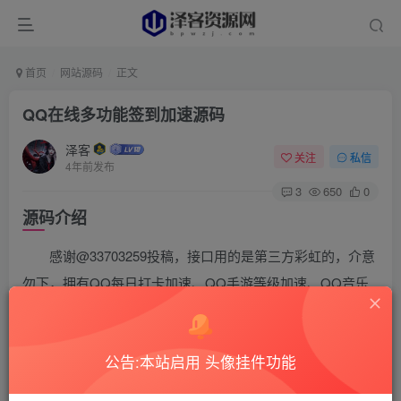
首页
网站源码
正文
QQ在线多功能签到加速源码
泽客
关注
私信
4年前发布
3
650
0
源码介绍
感谢@33703259投稿，接口用的是第三方彩虹的，介意
勿下，拥有QQ每日打卡加速、QQ手游等级加速、QQ音乐
加速、QQ微视加速等等。
源码截图
公告:本站启用 头像挂件功能