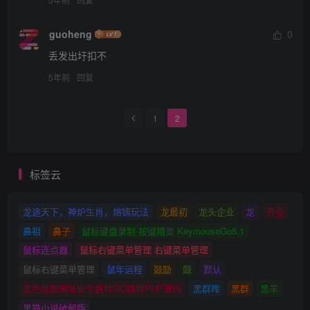
guoheng
0
丢发出圩扣不
5年前
回复
1
2
标签云
龙途天下，神炉生肖，熔铸玩法
龙最初
龙头企业
龙
齐全
鼻祖
鼻子
鼠标键盘录制 按键精灵 KeymouseGo5.1
鼠标连点器
鼠标右键菜单管理 右键菜单管理
鼠标右键菜单管理
鼠年运程
鼓励
鼓
默认
黑色炫酷网址安全跳转GO跳转PHP源码
黑群晖
黑群
黑羊
黑猫小说破解版