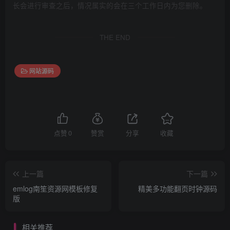
长会进行审查之后，情况属实的会在三个工作日内为您删除。
THE END
网站源码
点赞
0
赞赏
分享
收藏
上一篇
下一篇
emlog南笙资源网模板修复
精美多功能翻页时钟源码
版
相关推荐