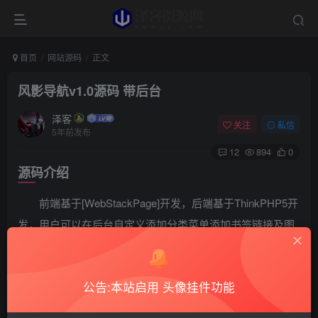
首页
网站源码
正文
风影导航v1.0源码 带后台
泽客
关注
私信
5年前发布
12
894
0
源码介绍
前端基于[WebStackPage]开发，后端基于ThinkPHP5开
发，用户可以在后台自定义添加分类菜单添加书签链接及图
片，一键设置前端显示的站点信息/Logo等。
源码截图
公告:本站启用 头像挂件功能