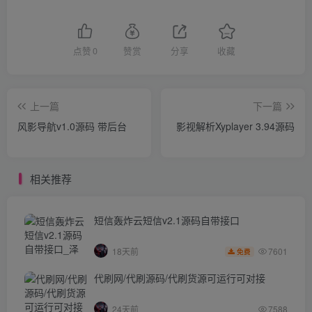
点赞
0
赞赏
分享
收藏
上一篇
下一篇
风影导航v1.0源码 带后台
影视解析Xyplayer 3.94源码
相关推荐
短信轰炸云短信v2.1源码自带接口
7601
18天前
免费
代刷网/代刷源码/代刷货源可运行可对接
24天前
7588