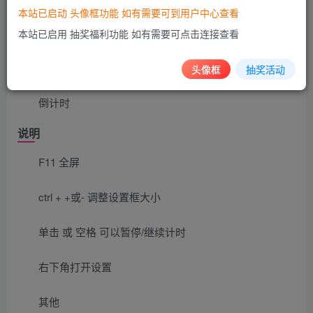
功能
本站已启动 头像框功能 如有需要可到用户中心查看
看时间
本站已启用 抽奖福利功能 如有需要可点击连接查看
看秒表
头像框
抽奖活动
倒计时
说明
F11 全屏
ctrl + +或- 调整设置框大小
单击 或 空格 可以暂停/继续计时
右下角打开设置
其他