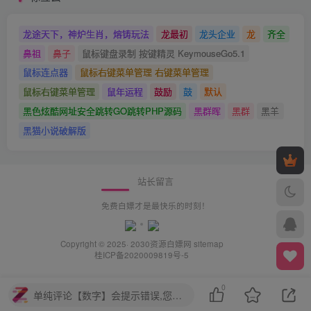
龙途天下，神炉生肖，熔铸玩法
龙最初
龙头企业
龙
齐全
鼻祖
鼻子
鼠标键盘录制 按键精灵 KeymouseGo5.1
鼠标连点器
鼠标右键菜单管理 右键菜单管理
鼠标右键菜单管理
鼠年运程
鼓励
鼓
默认
黑色炫酷网址安全跳转GO跳转PHP源码
黑群晖
黑群
黑羊
黑猫小说破解版
站长留言
免费白嫖才是最快乐的时刻！
Copyright © 2025· 2030
资源白嫖网
sitemap
桂ICP备2020009819号-5
0
单纯评论【数字】会提示错误,您需要评论【中文+数字】或【中文】