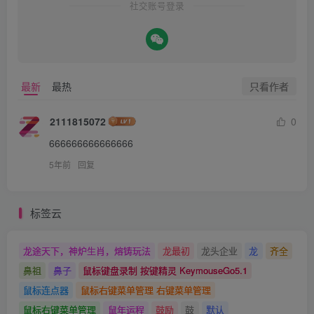
社交账号登录
只看作者
最新
最热
2111815072
0
666666666666666
5年前
回复
标签云
龙途天下，神炉生肖，熔铸玩法
龙最初
龙头企业
龙
齐全
鼻祖
鼻子
鼠标键盘录制 按键精灵 KeymouseGo5.1
鼠标连点器
鼠标右键菜单管理 右键菜单管理
鼠标右键菜单管理
鼠年运程
鼓励
鼓
默认