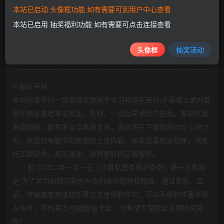
本站已启动 头像框功能 如有需要可到用户中心查看
本站已启用 抽奖福利功能 如有需要可点击连接查看
头像框
抽奖活动
此处内容已隐藏，请评论后刷新页面查看.
©
版权声明
本站所发布的一切资源仅限用于学习和研究目的;不得将上述内容
用于商业或者非法用途，否则，一切后果请用户自负。本站信息
来自网络，版权争议与本站无关。您必须在下载后的24个小时之
内，从您的电脑中彻底删除上述内容。如果您喜欢该程序，请支
持正版软件，购买注册，得到更好的正版服务。
附:二00二年一月一日《计算机软件保护条例》第十七条规
定:为了学习和研究软件内含的设计思想和原理，通过安装、显
示、传输或者存储软件等方式使用软件的，可以不经软件著作权
人许可，不向其支付报酬!鉴于此，也希望大家按此说明研究软
件!