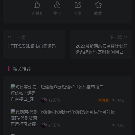
点赞
0
赞赏
分享
收藏
上一篇
下一篇
HTTPS/SSL证书自签源码
2023最新网站云监控计划任
务系统源码 定时访问网址监
控+视频教程
相关推荐
短信轰炸云短信v2.1源码自带接口
7602
19天前
免费
代刷网/代刷源码/代刷货源可运行可对接
24天前
7588