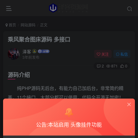
首页
网站源码
正文
乘风聚合图床源码 多接口
泽客
关注
私信
3年前发布
2
871
0
源码介绍
纯PHP源码无后台，有能力自己加后台，非常简约精
美，11个接口，大部分都可以使用。代码全开源无加密！
源码截图
公告:本站启用 头像挂件功能
下载地址