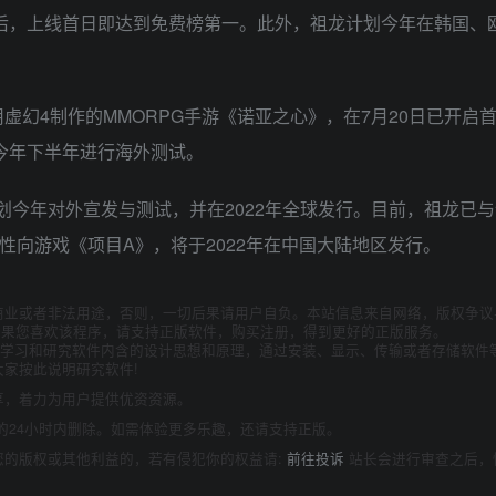
行后，上线首日即达到免费榜第一。此外，祖龙计划今年在韩国、
幻4制作的MMORPG手游《诺亚之心》，在7月20日已开启
今年下半年进行海外测试。
今年对外宣发与测试，并在2022年全球发行。目前，祖龙已与
性向游戏《项目A》，将于2022年在中国大陆地区发行。
商业或者非法用途，否则，一切后果请用户自负。本站信息来自网络，版权争议
如果您喜欢该程序，请支持正版软件，购买注册，得到更好的正版服务。
为了学习和研究软件内含的设计思想和原理，通过安装、显示、传输或者存储软件
家按此说明研究软件!
享，着力为用户提供优资资源。
的24小时内删除。如需体验更多乐趣，还请支持正版。
您的版权或其他利益的，若有侵犯你的权益请:
前往投诉
站长会进行审查之后，