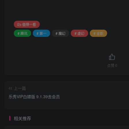
值得一看
# 腾讯
# 第一
# 魔幻
# 虚幻
# 全职
点赞
0
上一篇
乐秀VIP白嫖版 9.1.39去会员
相关推荐