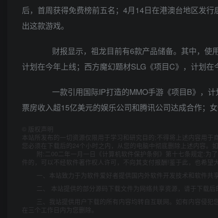
后，首周获得免费榜前五名；4月14日在港澳台地区发
出这款游戏。
财报显示，祖龙目前有6款产品储备。其中，使用虚
计划在今年上线；西方魔幻题材SLG《项目C》，计划在
一款引用国际IP打造的MMO手游《项目B》，计划
票房收入超15亿美元的娱乐公司和腾讯公司达成合作；女
©
版权声明
本站所发布的一切资源仅限用于学习和研究目的;不得将上述内容用于
您必须在下载后的24个小时之内，从您的电脑中彻底删除上述内容。
附:二00二年一月一日《计算机软件保护条例》第十七条规定:
件的，可以不经软件著作权人许可，不向其支付报酬!鉴于此，也希望大
一、本站致力于为软件爱好者提供国内外软件开发技术和软件共
二、 本站提供的部分源码下载文件为网络共享资源，请于下载后
三、我站提供用户下载的所有内容均转自互联网。如有内容侵犯
在三个工作日内为您删除。