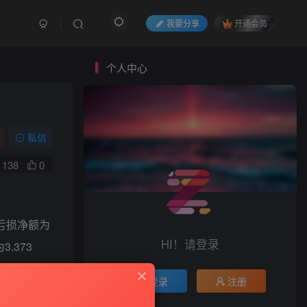
我要分享
开通会员
个人中心
私信
138
0
亏损净额为
HI！请登录
.373
登录
注册
收益为