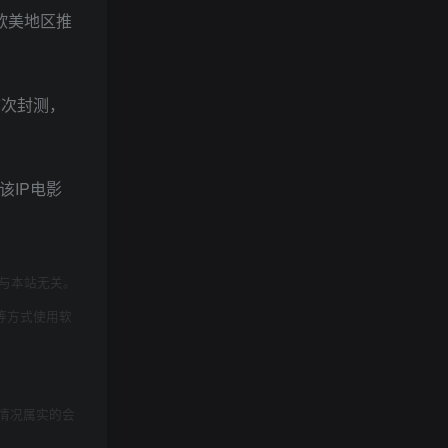
欧美地区推
首次封测，
该IP电影
与本站无关。
等方式使用软
情况属实的会