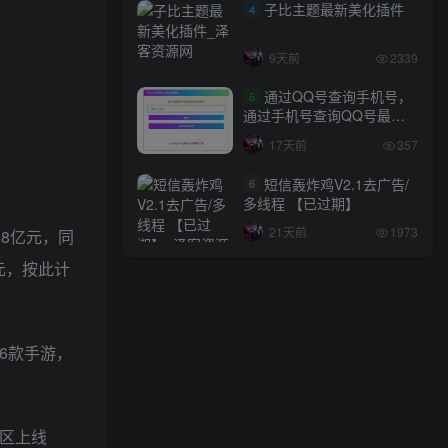
子比主题最新美化插件
4
9天前
2339
通过QQ号查询手机号，
5
通过手机号查询QQ号最新
网站源码
17天前
357
短信轰炸鸡V2.1去广告/
6
多线程 【已过期】
21天前
1973
88亿元，同
元，按此计
6款手游，
区上线