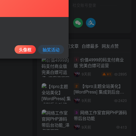
社交账号登录
最新文章
热门文章
白嫖最多
网友点赞
头像框
抽奖活动
价值4999的码支付商业
1
版 完美白嫖可运营
2895
9天前
1
￥
【ripro主题全站美化】
2
[WordPress] 集成到后台功
能的全站美化包
9天前
2420
WordPress…
网络工作室官网PHP源码
3
带后台功能
9天前
413