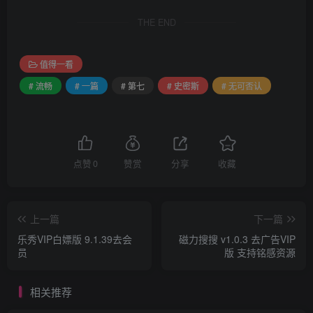
THE END
值得一看
# 流畅
# 一篇
# 第七
# 史密斯
# 无可否认
点赞
0
赞赏
分享
收藏
上一篇
下一篇
乐秀VIP白嫖版 9.1.39去会
磁力搜搜 v1.0.3 去广告VIP
员
版 支持铭感资源
相关推荐