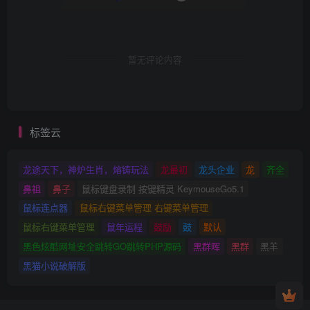
暂无评论内容
标签云
龙途天下，神炉生肖，熔铸玩法
龙最初
龙头企业
龙
齐全
鼻祖
鼻子
鼠标键盘录制 按键精灵 KeymouseGo5.1
鼠标连点器
鼠标右键菜单管理 右键菜单管理
鼠标右键菜单管理
鼠年运程
鼓励
鼓
默认
黑色炫酷网址安全跳转GO跳转PHP源码
黑群晖
黑群
黑羊
黑猫小说破解版