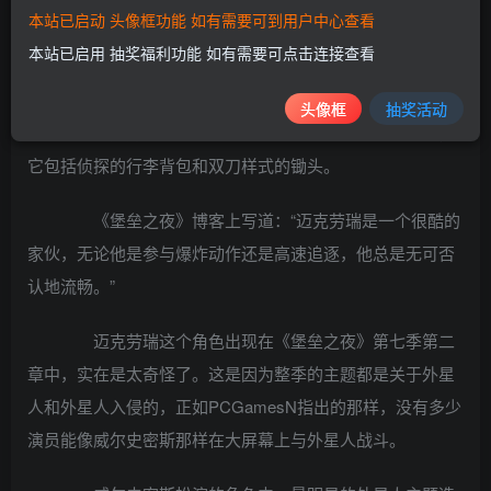
Epic Games在上周六的一篇博文中宣布了《绝地战
本站已启动 头像框功能 如有需要可到用户中心查看
警》和《堡垒之夜》的联动活动，并透露《绝地战警》中的
本站已启用 抽奖福利功能 如有需要可点击连接查看
侦探迈克劳瑞将会出现在这款游戏中。
头像框
抽奖活动
迈克劳瑞套装现在可以在堡垒之夜道具商店买到，
它包括侦探的行李背包和双刀样式的锄头。
《堡垒之夜》博客上写道：“迈克劳瑞是一个很酷的
家伙，无论他是参与爆炸动作还是高速追逐，他总是无可否
认地流畅。”
迈克劳瑞这个角色出现在《堡垒之夜》第七季第二
章中，实在是太奇怪了。这是因为整季的主题都是关于外星
人和外星人入侵的，正如PCGamesN指出的那样，没有多少
演员能像威尔史密斯那样在大屏幕上与外星人战斗。