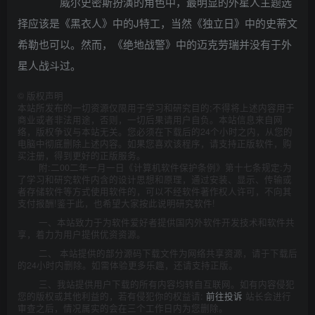
威尔史密斯扮演的角色中，最明显的外星人主题选
择应该是《黑衣人》中的J特工，当然《独立日》中的史蒂文
希勒也可以。然而，《绝地战警》中的迈克劳瑞并没有于外
星人战斗过。
©
版权声明
本站所发布的一切资源仅限用于学习和研究目的;不得将上述内容用于
商业或者非法用途，否则，一切后果请用户自负。本站信息来自网
络，版权争议与本站无关。您必须在下载后的24个小时之内，从您的
电脑中彻底删除上述内容。如果您喜欢该程序，请支持正版软件，购
买注册，得到更好的正版服务。
附:二00二年一月一日《计算机软件保护条例》第十七条规定:为
了学习和研究软件内含的设计思想和原理，通过安装、显示、传输或
者存储软件等方式使用软件的，可以不经软件著作权人许可，不向其
支付报酬!鉴于此，也希望大家按此说明研究软件!
一、本站致力于为软件爱好者提供国内外软件开发技术和软件共
享，着力为用户提供优资资源。
二、 本站提供的部分源码下载文件为网络共享资源，请于下载后
的24小时内删除。如需体验更多乐趣，还请支持正版。
三、我站提供用户下载的所有内容均转自互联网。如有内容侵犯
您的版权或其他利益的，若有侵犯你的权益请:
前往投诉
站长会进行
审查之后，情况属实的会在三个工作日内为您删除。