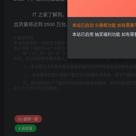
IT 之家了解到，Omdia 表示，随着 mini LED 
出货量将达到 2500 万台。
本站已启动 头像框功能 如有需
本站已启用 抽奖福利功能 如有
©
版权声明
本站所发布的一切资源仅限用于学习和研究目的;不得将上述内容用于
您必须在下载后的24个小时之内，从您的电脑中彻底删除上述内容。
附:二00二年一月一日《计算机软件保护条例》第十七条规定:
件的，可以不经软件著作权人许可，不向其支付报酬!鉴于此，也希望大
一、本站致力于为软件爱好者提供国内外软件开发技术和软件共
二、 本站提供的部分源码下载文件为网络共享资源，请于下载后
三、我站提供用户下载的所有内容均转自互联网。如有内容侵犯
在三个工作日内为您删除。
值得一看
# 高密度