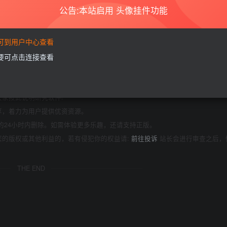
公告:本站启用 头像挂件功能
背光 LCD 和普通 LCD 之间的成本差距缩小，预计到 2025 年，
要可到用户中心查看
需要可点击连接查看
商业或者非法用途，否则，一切后果请用户自负。本站信息来自网络，版权争议
如果您喜欢该程序，请支持正版软件，购买注册，得到更好的正版服务。
为了学习和研究软件内含的设计思想和原理，通过安装、显示、传输或者存储软件
家按此说明研究软件!
享，着力为用户提供优资资源。
的24小时内删除。如需体验更多乐趣，还请支持正版。
您的版权或其他利益的，若有侵犯你的权益请:
前往投诉
站长会进行审查之后，
THE END