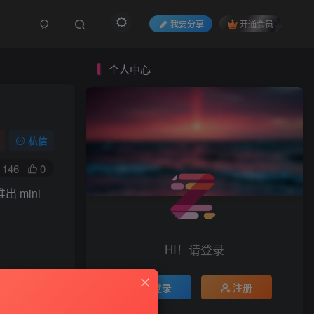
我要分享
开通会员
个人中心
私信
146
0
 mini
HI！请登录
登录
注册
。预计到