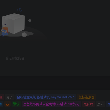
暂无评论内容
祖
鼻子
鼠标键盘录制 按键精灵 KeymouseGo5.1
鼠标连点器
励
鼓
默认
黑色炫酷网址安全跳转GO跳转PHP源码
黑群晖
黑群