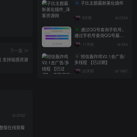
子比主题最新美化插件
4
8天前
2334
通过QQ号查询手机号，
5
通过手机号查询QQ号最新
网站源码
17天前
354
下一篇
短信轰炸鸡V2.1去广告/
6
P版 支持铭感资源
多线程 【已过期】
20天前
1967
2542
整版在线观看