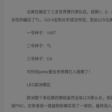
北美在确定了三支世界赛代表队后，就剩1、2、3号
全性的碾压了TL，以3-0击败对手成功夺冠，至此LCS
一号种子：100T
二号种子：TL
三号种子：C9
可怜的perkz要去世界赛打入围赛了！
LEC欧洲赛区
欧洲整个季后赛的赛程虽然没有LCS那么长，但
是FNC，在败者组一路披荆斩棘实现了一穿四，最终闯