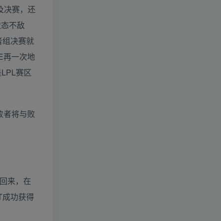
及决赛，还
状态不敌
者组决赛就
E再一次地
LPL赛区
败者将与败
回来，在
T成功获得