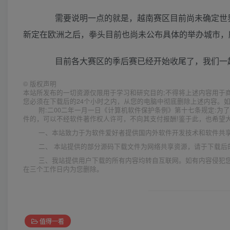
需要说明一点的就是，越南赛区目前尚未确定世界
新定在欧洲之后，拳头目前也尚未公布具体的举办城市，
目前各大赛区的季后赛已经开始收尾了，我们一
©
版权声明
本站所发布的一切资源仅限用于学习和研究目的;不得将上述内容用于
您必须在下载后的24个小时之内，从您的电脑中彻底删除上述内容。
附:二00二年一月一日《计算机软件保护条例》第十七条规定:
件的，可以不经软件著作权人许可，不向其支付报酬!鉴于此，也希望大
一、本站致力于为软件爱好者提供国内外软件开发技术和软件共
二、 本站提供的部分源码下载文件为网络共享资源，请于下载后
三、我站提供用户下载的所有内容均转自互联网。如有内容侵犯
在三个工作日内为您删除。
值得一看