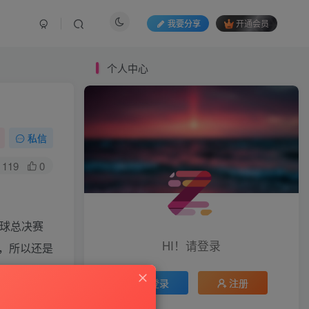
我要分享
开通会员
个人中心
私信
119
0
球总决赛
HI！请登录
，所以还是
登录
注册