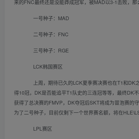
来的FNC最终还是没能莽成冠军，被MAD以3-1击败，
一号种子：MAD
二号种子：FNC
三号种子：RGE
LCK韩国赛区
上周，期待已久的LCK夏季赛决赛也在T1和DK之间
得10冠，DK是否能追平T1队史的三连冠等等，最终DK不愧
获得了总决赛的FMVP，DK夺冠后SKT将成为冒泡赛的
为了二号种子，目前仅剩下一个世界赛名额，将在HLE\LS
LPL赛区