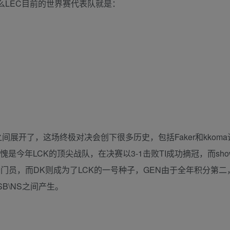
那么LEC目前的世界赛代表队就是：
展开了，这场终极对决会创下很多历史，包括Faker和kkom
是今年LCK的顶尖战队，在决赛以3-1击败TI成功摘冠，而show
守门员，而DK则成为了LCK的一号种子，GEN由于全年积分第
B\NS之间产生。