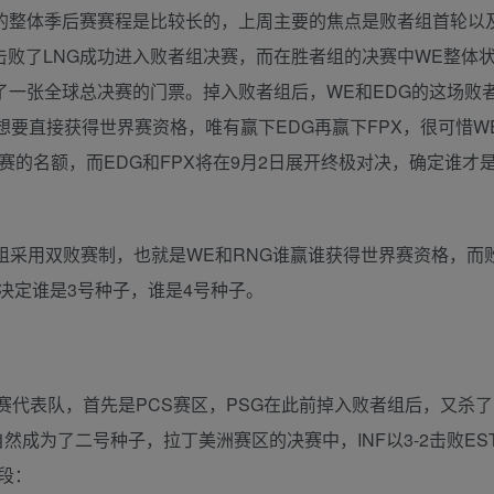
的整体季后赛赛程是比较长的，上周主要的焦点是败者组首轮以
1击败了LNG成功进入败者组决赛，而在胜者组的决赛中WE整体
锁定了一张全球总决赛的门票。掉入败者组后，WE和EDG的这场败
想要直接获得世界赛资格，唯有赢下EDG再赢下FPX，很可惜W
赛的名额，而EDG和FPX将在9月2日展开终极对决，确定谁才是
采用双败赛制，也就是WE和RNG谁赢谁获得世界赛资格，而
决定谁是3号种子，谁是4号种子。
表队，首先是PCS赛区，PSG在此前掉入败者组后，又杀了
自然成为了二号种子，拉丁美洲赛区的决赛中，INF以3-2击败ES
段：