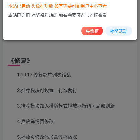
《介绍》
本站已启动 头像框功能 如有需要可到用户中心查看
本站已启用 抽奖福利功能 如有需要可点击连接查看
苹果CMS海螺模板V16魔改版免授权带后台,基于海螺模
板二次修改修复版
头像框
抽奖活动
《修复》
1.10.13 修复影片列表错乱
2.推荐模块可设置一行或两行
3.推荐模块加入横版模式播放器按钮可局部刷新
4.播放详情页修改
5.播放页修改添加悬浮播放器