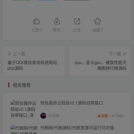
点赞
0
赞赏
分享
收藏
1
上一篇
下一篇
偏子QQ/微信查询系统网站
cpu，显卡gpu，硬盘性能天
php源码
梯图排行榜源码
相关推荐
短信轰炸云短信v2.1源码自带接口
7605
19天前
免费
代刷网/代刷源码/代刷货源可运行可对接