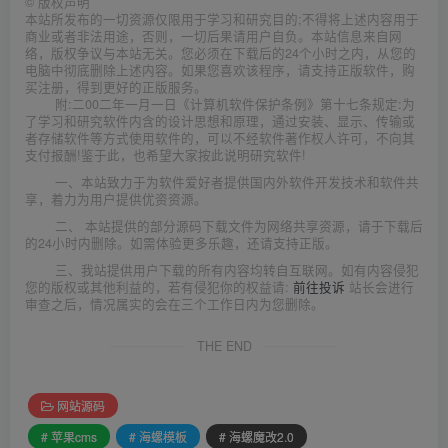
©
版权声明
本站所发布的一切资源仅限用于学习和研究目的;不得将上述内容用于
商业或者非法用途，否则，一切后果请用户自负。本站信息来自网
络，版权争议与本站无关。您必须在下载后的24个小时之内，从您的
电脑中彻底删除上述内容。如果您喜欢该程序，请支持正版软件，购
买注册，得到更好的正版服务。
附:二00二年一月一日《计算机软件保护条例》第十七条规定:为
了学习和研究软件内含的设计思想和原理，通过安装、显示、传输或
者存储软件等方式使用软件的，可以不经软件著作权人许可，不向其
支付报酬!鉴于此，也希望大家按此说明研究软件!
一、本站致力于为软件爱好者提供国内外软件开发技术和软件共
享，着力为用户提供优资资源。
二、 本站提供的部分源码下载文件为网络共享资源，请于下载后
的24小时内删除。如需体验更多乐趣，还请支持正版。
三、我站提供用户下载的所有内容均转自互联网。如有内容侵犯
您的版权或其他利益的，若有侵犯你的权益请:
前往投诉
站长会进行
审查之后，情况属实的会在三个工作日内为您删除。
THE END
网站源码
# 苹果cms
# 海螺模板
# 海螺魔改2.0