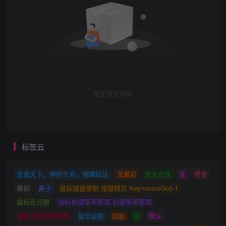
暂无评论内容
标签云
龙途天下，神炉生肖，熔铸玩法
龙最初
龙头企业
龙
齐全
鼻祖
鼻子
鼠标键盘录制 按键精灵 KeymouseGo5.1
鼠标连点器
鼠标右键菜单管理 右键菜单管理
鼠标右键菜单管理
鼠年运程
鼓励
鼓
默认