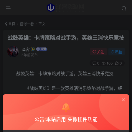
首页
值得一看
正文
战鼓英雄：卡牌策略对战手游，英雄三消快乐竞技
泽客
关注
私信
5年前发布
0
165
0
战鼓英雄：卡牌策略对战手游，英雄三消快乐竞技
《战鼓英雄》是一款英雄消消乐策略对战手游，经
典的欧洲皇室英雄形象，极致休闲的三消连线，独创的逆推
消除机制，让每一步的消除都是“满满的套路”。在战鼓世界
里，玩家将化身为战场指挥官，收集和养成喜爱的英雄，随
公告:本站启用 头像挂件功能
时随地和全球玩家一决高下，享受前所未有的爽快消除竞技