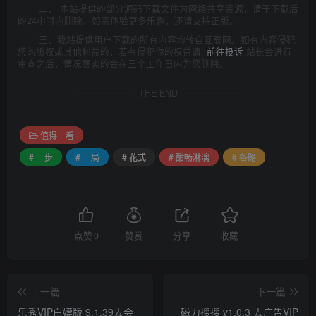
二、 本站提供的部分源码下载文件为网络共享资源，请于下载后
的24小时内删除。如需体验更多乐趣，还请支持正版。
三、我站提供用户下载的所有内容均转自互联网。如有内容侵犯
您的版权或其他利益的，若有侵犯你的权益请:
前往投诉
站长会进行
审查之后，情况属实的会在三个工作日内为您删除。
THE END
值得一看
# 一步
# 一局
# 花式
# 酣畅淋漓
# 各路
点赞
0
赞赏
分享
收藏
上一篇
下一篇
乐秀VIP白嫖版 9.1.39去会
磁力搜搜 v1.0.3 去广告VIP