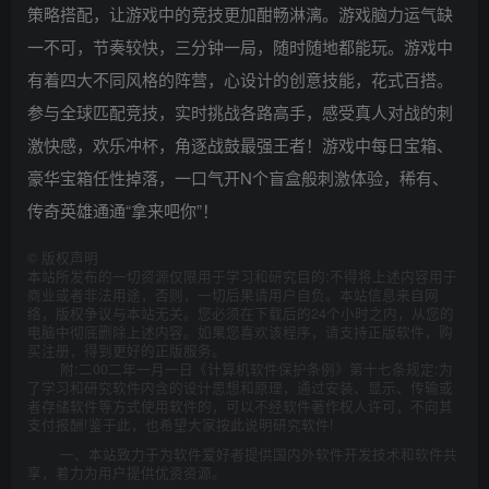
策略搭配，让游戏中的竞技更加酣畅淋漓。游戏脑力运气缺
一不可，节奏较快，三分钟一局，随时随地都能玩。游戏中
有着四大不同风格的阵营，心设计的创意技能，花式百搭。
参与全球匹配竞技，实时挑战各路高手，感受真人对战的刺
激快感，欢乐冲杯，角逐战鼓最强王者！游戏中每日宝箱、
豪华宝箱任性掉落，一口气开N个盲盒般刺激体验，稀有、
传奇英雄通通“拿来吧你”！
©
版权声明
本站所发布的一切资源仅限用于学习和研究目的;不得将上述内容用于
商业或者非法用途，否则，一切后果请用户自负。本站信息来自网
络，版权争议与本站无关。您必须在下载后的24个小时之内，从您的
电脑中彻底删除上述内容。如果您喜欢该程序，请支持正版软件，购
买注册，得到更好的正版服务。
附:二00二年一月一日《计算机软件保护条例》第十七条规定:为
了学习和研究软件内含的设计思想和原理，通过安装、显示、传输或
者存储软件等方式使用软件的，可以不经软件著作权人许可，不向其
支付报酬!鉴于此，也希望大家按此说明研究软件!
一、本站致力于为软件爱好者提供国内外软件开发技术和软件共
享，着力为用户提供优资资源。