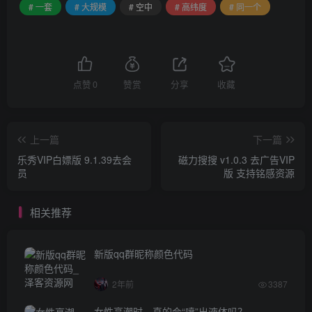
# 一套
# 大规模
# 空中
# 高纬度
# 同一个
点赞
0
赞赏
分享
收藏
上一篇
下一篇
乐秀VIP白嫖版 9.1.39去会
磁力搜搜 v1.0.3 去广告VIP
员
版 支持铭感资源
相关推荐
新版qq群昵称颜色代码
2年前
3387
女性高潮时，真的会“喷”出液体吗？