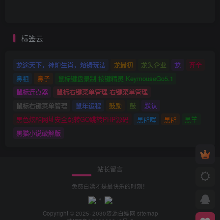
标签云
龙途天下，神炉生肖，熔铸玩法
龙最初
龙头企业
龙
齐全
鼻祖
鼻子
鼠标键盘录制 按键精灵 KeymouseGo5.1
鼠标连点器
鼠标右键菜单管理 右键菜单管理
鼠标右键菜单管理
鼠年运程
鼓励
鼓
默认
黑色炫酷网址安全跳转GO跳转PHP源码
黑群晖
黑群
黑羊
黑猫小说破解版
站长留言
免费白嫖才是最快乐的时刻！
Copyright © 2025· 2030
资源白嫖网
sitemap