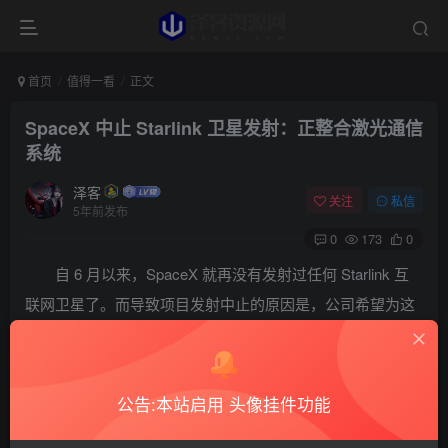
首页
值得一看
正文
SpaceX 中止 Starlink 卫星发射：正整合激光通信
系统
泽客
关注
私信
5年前发布
0
173
0
自 6 月以来，SpaceX 就再没有发射过任何 Starlink 互
联网卫星了。而导致项目发射中止的原因是，公司希望为这
些卫星整合激光通信系统。本周二在第 36 届年度太空研讨
会上，SpaceX 总裁兼首席运营官 Gwynne Shotwell 解释了
这次突破。
公告:本站启用 头像挂件功能