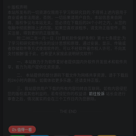
©
版权声明
本站所发布的一切资源仅限用于学习和研究目的;不得将上述内容用于
商业或者非法用途，否则，一切后果请用户自负。本站信息来自网
络，版权争议与本站无关。您必须在下载后的24个小时之内，从您的
电脑中彻底删除上述内容。如果您喜欢该程序，请支持正版软件，购
买注册，得到更好的正版服务。
附:二00二年一月一日《计算机软件保护条例》第十七条规定:为
了学习和研究软件内含的设计思想和原理，通过安装、显示、传输或
者存储软件等方式使用软件的，可以不经软件著作权人许可，不向其
支付报酬!鉴于此，也希望大家按此说明研究软件!
一、本站致力于为软件爱好者提供国内外软件开发技术和软件共
享，着力为用户提供优资资源。
二、 本站提供的部分源码下载文件为网络共享资源，请于下载后
的24小时内删除。如需体验更多乐趣，还请支持正版。
三、我站提供用户下载的所有内容均转自互联网。如有内容侵犯
您的版权或其他利益的，若有侵犯你的权益请:
前往投诉
站长会进行
审查之后，情况属实的会在三个工作日内为您删除。
THE END
值得一看