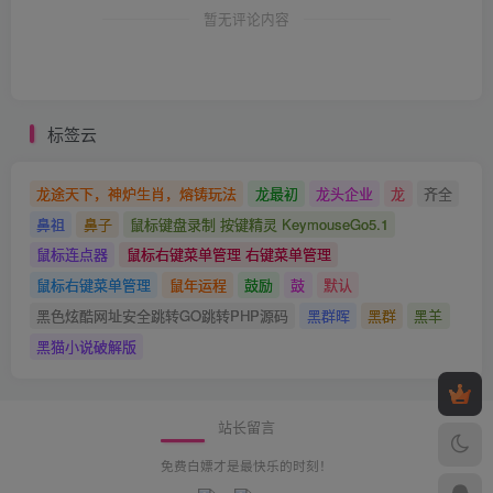
暂无评论内容
标签云
龙途天下，神炉生肖，熔铸玩法
龙最初
龙头企业
龙
齐全
鼻祖
鼻子
鼠标键盘录制 按键精灵 KeymouseGo5.1
鼠标连点器
鼠标右键菜单管理 右键菜单管理
鼠标右键菜单管理
鼠年运程
鼓励
鼓
默认
黑色炫酷网址安全跳转GO跳转PHP源码
黑群晖
黑群
黑羊
黑猫小说破解版
站长留言
免费白嫖才是最快乐的时刻！