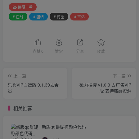
值得一看
# 在线
# 团结
# 商圈
# 百亿
点赞
0
赞赏
分享
收藏
上一篇
下一篇
乐秀VIP白嫖版 9.1.39去会
磁力搜搜 v1.0.3 去广告VIP
员
版 支持铭感资源
相关推荐
新版qq群昵称颜色代码