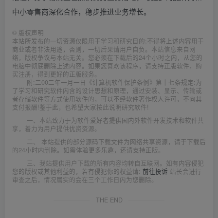
中小零售商深化合作，稳步推进业务增长。
©
版权声明
本站所发布的一切资源仅限用于学习和研究目的;不得将上述内容用于
商业或者非法用途，否则，一切后果请用户自负。本站信息来自网
络，版权争议与本站无关。您必须在下载后的24个小时之内，从您的
电脑中彻底删除上述内容。如果您喜欢该程序，请支持正版软件，购
买注册，得到更好的正版服务。
附:二00二年一月一日《计算机软件保护条例》第十七条规定:为
了学习和研究软件内含的设计思想和原理，通过安装、显示、传输或
者存储软件等方式使用软件的，可以不经软件著作权人许可，不向其
支付报酬!鉴于此，也希望大家按此说明研究软件!
一、本站致力于为软件爱好者提供国内外软件开发技术和软件共
享，着力为用户提供优资资源。
二、 本站提供的部分源码下载文件为网络共享资源，请于下载后
的24小时内删除。如需体验更多乐趣，还请支持正版。
三、我站提供用户下载的所有内容均转自互联网。如有内容侵犯
您的版权或其他利益的，若有侵犯你的权益请:
前往投诉
站长会进行
审查之后，情况属实的会在三个工作日内为您删除。
THE END