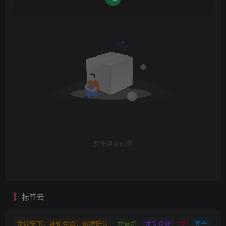
暂无评论内容
标签云
龙途天下，神炉生肖，熔铸玩法
龙最初
龙头企业
龙
齐全