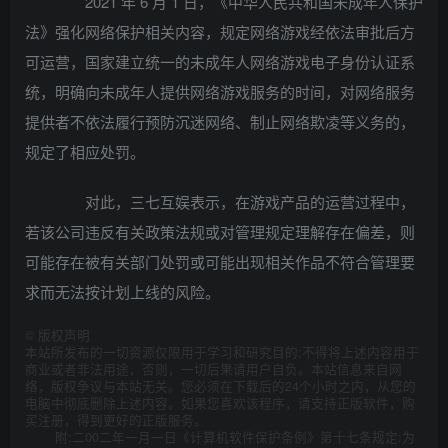
2021 年 6 月 1 日，《中华人民共和国未成年人保护
法》强化网络保护相关内容，规定网络游戏经依法审批后方
可运营，国家建立统一的未成年人网络游戏电子身份认证系
统，明确向未成年人提供网络游戏服务的时间，对网络服务
提供者不依法履行预防沉迷网络、制止网络欺凌等义务的，
规定了相应处罚。
对此，三七互娱表示，在游戏产品的运营过程中，
若该公司违反有关政策法规或对管理规定理解存在偏差，则
可能存在被有关部门处罚或可能出现相关作品不符合管理要
求而无法按计划上线的风险。
©
版权声明
本站所发布的一切资源仅限用于学习和研究目的;不得将上述内容用于
商业或者非法用途，否则，一切后果请用户自负。本站信息来自网
络，版权争议与本站无关。您必须在下载后的24个小时之内，从您的
电脑中彻底删除上述内容。如果您喜欢该程序，请支持正版软件，购
买注册，得到更好的正版服务。
附:二00二年一月一日《计算机软件保护条例》第十七条规定:为