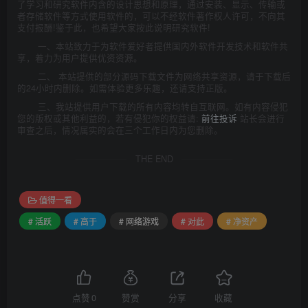
了学习和研究软件内含的设计思想和原理，通过安装、显示、传输或
者存储软件等方式使用软件的，可以不经软件著作权人许可，不向其
支付报酬!鉴于此，也希望大家按此说明研究软件!
一、本站致力于为软件爱好者提供国内外软件开发技术和软件共
享，着力为用户提供优资资源。
二、 本站提供的部分源码下载文件为网络共享资源，请于下载后
的24小时内删除。如需体验更多乐趣，还请支持正版。
三、我站提供用户下载的所有内容均转自互联网。如有内容侵犯
您的版权或其他利益的，若有侵犯你的权益请:
前往投诉
站长会进行
审查之后，情况属实的会在三个工作日内为您删除。
THE END
值得一看
# 活跃
# 高于
# 网络游戏
# 对此
# 净资产
点赞
0
赞赏
分享
收藏