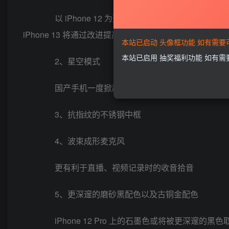
以 iPhone 12 为开端，Magsafe 生态
iPhone 13 将通过改进提高磁力，使得吸附贴合更牢固。
本站已启动 头像框功能 如有需
本站已启用 抽奖福利功能 如有
2、星空模式
国产手机一度掀起的「拍星星月亮」之争，iPhon
3、抗指纹的不锈钢中框
4、波束成形麦克风
更有利于直播、视频记录时的收音拾音
5、更深邃的磨砂黑配色以及古铜金配色
iPhone 12 Pro 上的石墨色或将被更深邃的