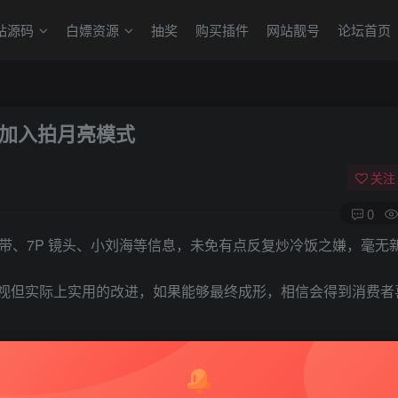
站源码
白嫖资源
抽奖
购买插件
网站靓号
论坛首页
增加、加入拍月亮模式
关注
0
X60 基带、7P 镜头、小刘海等信息，未免有点反复炒冷饭之嫌，毫无
5 点易被忽视但实际上实用的改进，如果能够最终成形，相信会得到消费