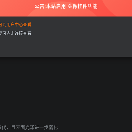
公告:本站启用 头像挂件功能
悄然铺开，支持的配件也越来越多。但在某些情况下，客户吐槽磁力有些
要可到用户中心查看
需要可点击连接查看
e 13 也请求出战了，据说苹果专门优化了天文模式。
黑色取代，且表面光泽进一步弱化