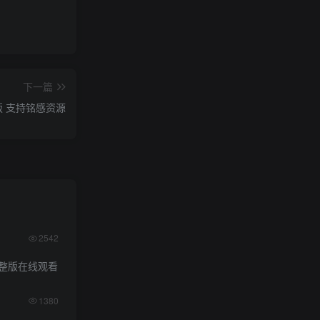
下一篇
P版 支持铭感资源
2542
整版在线观看
1380