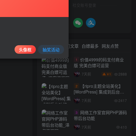
社交账号登录
弱，据称
最新文章
热门文章
白嫖最多
网友点赞
头像框
抽奖活动
价值4999的码支付商业
1
版 完美白嫖可运营
2888
7天前
1
￥
【ripro主题全站美化】
2
[WordPress] 集成到后台功
能的全站美化包
7天前
2417
WordPress…
网络工作室官网PHP源码
3
带后台功能
7天前
410