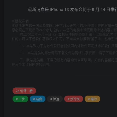
最新消息是 iPhone 13 发布会将于 9 月 1
©
版权声明
本站所发布的一切资源仅限用于学习和研究目的;不得将上述内容用于
您必须在下载后的24个小时之内，从您的电脑中彻底删除上述内容。
附:二00二年一月一日《计算机软件保护条例》第十七条规定:
件的，可以不经软件著作权人许可，不向其支付报酬!鉴于此，也希望大
一、本站致力于为软件爱好者提供国内外软件开发技术和软件共
二、 本站提供的部分源码下载文件为网络共享资源，请于下载后
三、我站提供用户下载的所有内容均转自互联网。如有内容侵犯
在三个工作日内为您删除。
值得一看
# 一步
# 贴合
# 深邃
# 炒冷饭
# 磨砂