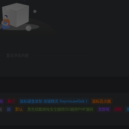
暂无评论内容
祖
鼻子
鼠标键盘录制 按键精灵 KeymouseGo5.1
鼠标连点器
励
鼓
默认
黑色炫酷网址安全跳转GO跳转PHP源码
黑群晖
黑群