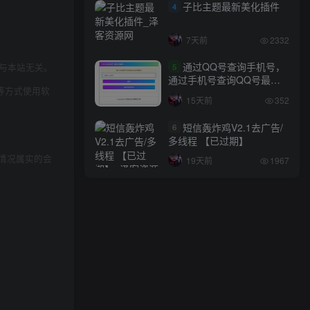
子比主题最新美化插件
4
7天前
2332
通过QQ号查询手机号，
与本站无关。
5
通过手机号查询QQ号最新
等方式使用软
网站源码
15天前
352
短信轰炸鸡V2.1去广告/
6
多线程 【已过期】
情况属实的会
19天前
1967