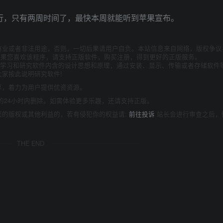
4 日举行，只有两周时间了，最快本周就能听到苹果宣布。
商业或者非法用途，否则，一切后果请用户自负。本站信息来自网络，版权争议
如果您喜欢该程序，请支持正版软件，购买注册，得到更好的正版服务。
为了学习和研究软件内含的设计思想和原理，通过安装、显示、传输或者存储软件
家按此说明研究软件!
享，着力为用户提供优资资源。
的24小时内删除。如需体验更多乐趣，还请支持正版。
您的版权或其他利益的，若有侵犯你的权益请:
前往投诉
站长会进行审查之后，
THE END