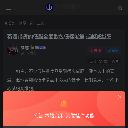
首页
值得一看
正文
薇娅带货的低脂全麦欧包低标能量 或越减越肥
泽客
关注
私信
5年前发布
0
137
0
如今，不少低热量食品受到很多减肥、健身人士的喜
爱。但你买到的低卡食品未必真的低卡，长期食用，一不小
心减肥变增肥。
据上海市消保委8月30日消息，近日，上海市消保
委对号称全麦面包销售额第一、薇娅带货的田园主义低脂全
公告:本站启用 头像挂件功能
麦欧包送往专业机构检测发现，碳水化合物比标称多出约