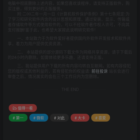
电脑中彻底删除上述内容。如果您喜欢该程序，请支持正版软件，购
买注册，得到更好的正版服务。
附:二00二年一月一日《计算机软件保护条例》第十七条规定:为
了学习和研究软件内含的设计思想和原理，通过安装、显示、传输或
者存储软件等方式使用软件的，可以不经软件著作权人许可，不向其
支付报酬!鉴于此，也希望大家按此说明研究软件!
一、本站致力于为软件爱好者提供国内外软件开发技术和软件共
享，着力为用户提供优资资源。
二、 本站提供的部分源码下载文件为网络共享资源，请于下载后
的24小时内删除。如需体验更多乐趣，还请支持正版。
三、我站提供用户下载的所有内容均转自互联网。如有内容侵犯
您的版权或其他利益的，若有侵犯你的权益请:
前往投诉
站长会进行
审查之后，情况属实的会在三个工作日内为您删除。
THE END
值得一看
# 第一
# 微软
# 对此
# 大卡
# 喜爱