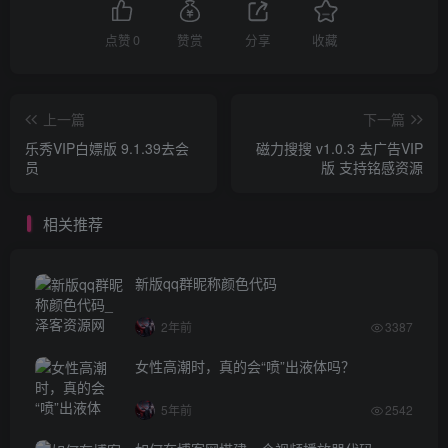
点赞
0
赞赏
分享
收藏
上一篇
下一篇
乐秀VIP白嫖版 9.1.39去会
磁力搜搜 v1.0.3 去广告VIP
员
版 支持铭感资源
相关推荐
新版qq群昵称颜色代码
2年前
3387
女性高潮时，真的会“喷”出液体吗？
5年前
2542