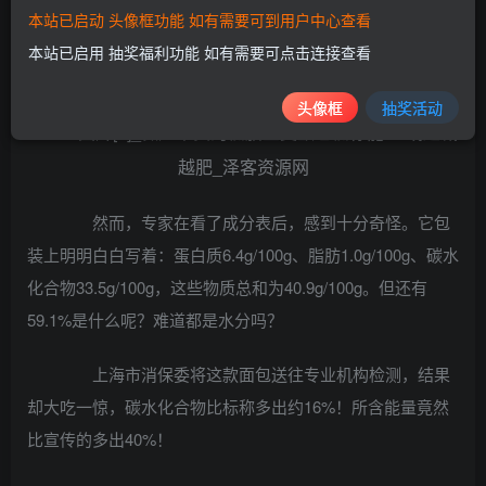
36%，所含能量比宣传的多出40%。
本站已启动 头像框功能 如有需要可到用户中心查看
本站已启用 抽奖福利功能 如有需要可点击连接查看
这款“田园主义低脂全麦欧包”号称销售第一，主播
薇娅、丁香医生都推荐过，看上去非常健康。
头像框
抽奖活动
然而，专家在看了成分表后，感到十分奇怪。它包
装上明明白白写着：蛋白质6.4g/100g、脂肪1.0g/100g、碳水
化合物33.5g/100g，这些物质总和为40.9g/100g。但还有
59.1%是什么呢？难道都是水分吗？
上海市消保委将这款面包送往专业机构检测，结果
却大吃一惊，碳水化合物比标称多出约16%！所含能量竟然
比宣传的多出40%！