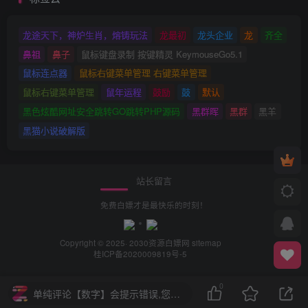
龙途天下，神炉生肖，熔铸玩法
龙最初
龙头企业
龙
齐全
鼻祖
鼻子
鼠标键盘录制 按键精灵 KeymouseGo5.1
鼠标连点器
鼠标右键菜单管理 右键菜单管理
鼠标右键菜单管理
鼠年运程
鼓励
鼓
默认
黑色炫酷网址安全跳转GO跳转PHP源码
黑群晖
黑群
黑羊
黑猫小说破解版
站长留言
免费白嫖才是最快乐的时刻！
Copyright © 2025· 2030
资源白嫖网
sitemap
桂ICP备2020009819号-5
0
单纯评论【数字】会提示错误,您需要评论【中文+数字】或【中文】