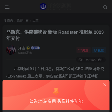
首页
值得一看
正文
马斯克：供应链吃紧 新版 Roadster 推迟至 2023
年交付
泽客
关注
私信
5年前发布
0
145
0
北京时间 9 月 2 日消息，特斯拉公司 CEO 埃隆·马斯克
(Elon Musk) 周三表示，供应链短缺问题正持续施压特斯
拉，该公司将推迟新版 Roadster 跑车的交付时间，最早在
2023 年交付。
公告:本站启用 头像挂件功能
马斯克发布推文称：「2021 年是供应链短缺超级疯
狂的一年，所以即便我们有 17 款新品也不会受影响，因为