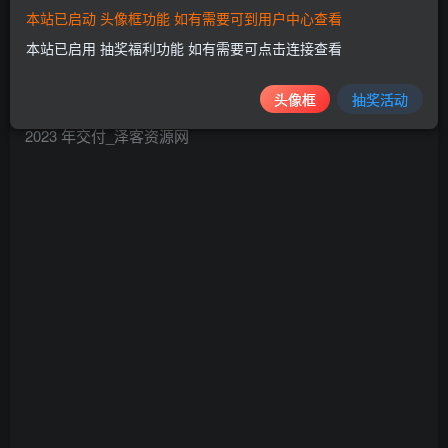
本站已启动 头像框功能 如有需要可到用户中心查看
没有一款会上市。假设 2022 年的供应链没有这么戏剧性，
本站已启用 抽奖福利功能 如有需要可点击连接查看
新版 Roadster 应该会在 2023 年上市。」
头像框
抽奖活动