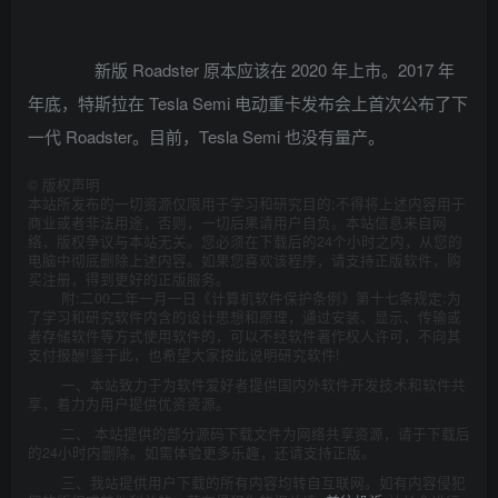
新版 Roadster 原本应该在 2020 年上市。2017 年
年底，特斯拉在 Tesla Semi 电动重卡发布会上首次公布了下
一代 Roadster。目前，Tesla Semi 也没有量产。
©
版权声明
本站所发布的一切资源仅限用于学习和研究目的;不得将上述内容用于
商业或者非法用途，否则，一切后果请用户自负。本站信息来自网
络，版权争议与本站无关。您必须在下载后的24个小时之内，从您的
电脑中彻底删除上述内容。如果您喜欢该程序，请支持正版软件，购
买注册，得到更好的正版服务。
附:二00二年一月一日《计算机软件保护条例》第十七条规定:为
了学习和研究软件内含的设计思想和原理，通过安装、显示、传输或
者存储软件等方式使用软件的，可以不经软件著作权人许可，不向其
支付报酬!鉴于此，也希望大家按此说明研究软件!
一、本站致力于为软件爱好者提供国内外软件开发技术和软件共
享，着力为用户提供优资资源。
二、 本站提供的部分源码下载文件为网络共享资源，请于下载后
的24小时内删除。如需体验更多乐趣，还请支持正版。
三、我站提供用户下载的所有内容均转自互联网。如有内容侵犯