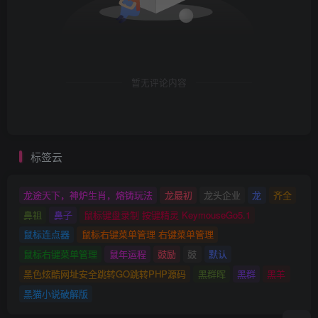
暂无评论内容
标签云
龙途天下，神炉生肖，熔铸玩法
龙最初
龙头企业
龙
齐全
鼻祖
鼻子
鼠标键盘录制 按键精灵 KeymouseGo5.1
鼠标连点器
鼠标右键菜单管理 右键菜单管理
鼠标右键菜单管理
鼠年运程
鼓励
鼓
默认
黑色炫酷网址安全跳转GO跳转PHP源码
黑群晖
黑群
黑羊
黑猫小说破解版