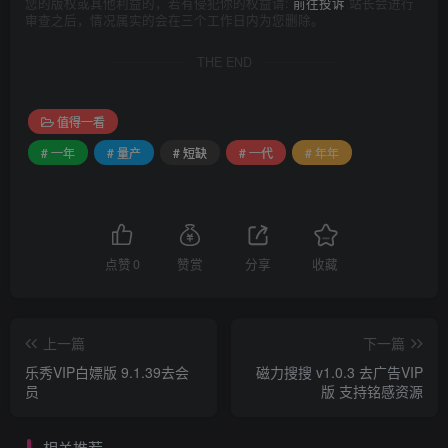
您的版权或其他利益的，若有侵犯你的权益请:
前往投诉
站长会进行
审查之后，情况属实的会在三个工作日内为您删除。
THE END
值得一看
# 一年
# 量产
# 短缺
# 一代
# 年年
点赞
0
赞赏
分享
收藏
上一篇
下一篇
乐秀VIP白嫖版 9.1.39去会
磁力搜搜 v1.0.3 去广告VIP
员
版 支持铭感资源
相关推荐