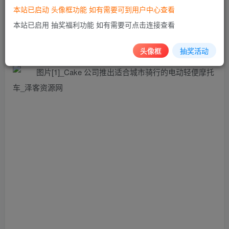
Makka 将是 Cake 的第一辆专门为城市骑行，如短途商业运
本站已启动 头像框功能 如有需要可到用户中心查看
输和通勤需求而制造的摩托车。Makka 重约 132 磅，标配有
本站已启用 抽奖福利功能 如有需要可点击连接查看
一个后部货物架。支架和其他配件，如马鞍袋、儿童座椅，
甚至乘客座椅，都可以安装在机架上。
头像框
抽奖活动