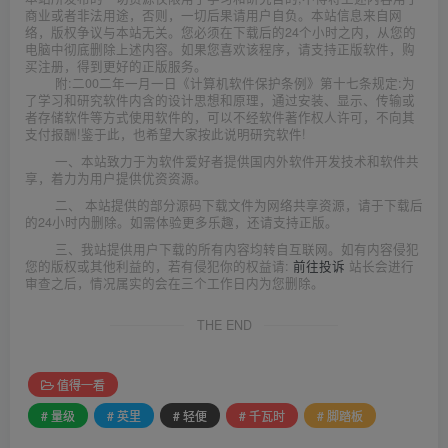
商业或者非法用途，否则，一切后果请用户自负。本站信息来自网
络，版权争议与本站无关。您必须在下载后的24个小时之内，从您的
电脑中彻底删除上述内容。如果您喜欢该程序，请支持正版软件，购
买注册，得到更好的正版服务。
附:二00二年一月一日《计算机软件保护条例》第十七条规定:为
了学习和研究软件内含的设计思想和原理，通过安装、显示、传输或
者存储软件等方式使用软件的，可以不经软件著作权人许可，不向其
支付报酬!鉴于此，也希望大家按此说明研究软件!
一、本站致力于为软件爱好者提供国内外软件开发技术和软件共
享，着力为用户提供优资资源。
二、 本站提供的部分源码下载文件为网络共享资源，请于下载后
的24小时内删除。如需体验更多乐趣，还请支持正版。
三、我站提供用户下载的所有内容均转自互联网。如有内容侵犯
您的版权或其他利益的，若有侵犯你的权益请:
前往投诉
站长会进行
审查之后，情况属实的会在三个工作日内为您删除。
THE END
值得一看
# 量级
# 英里
# 轻便
# 千瓦时
# 脚踏板