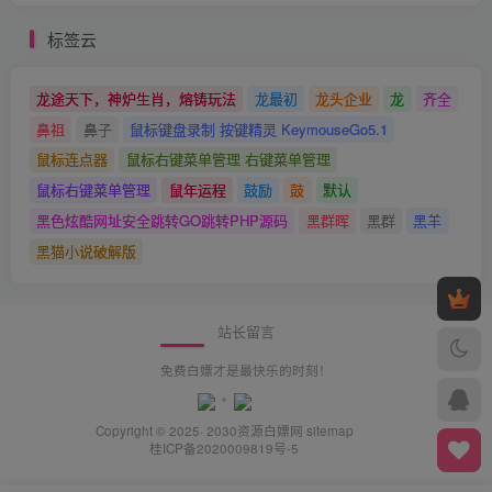
标签云
龙途天下，神炉生肖，熔铸玩法
龙最初
龙头企业
龙
齐全
鼻祖
鼻子
鼠标键盘录制 按键精灵 KeymouseGo5.1
鼠标连点器
鼠标右键菜单管理 右键菜单管理
鼠标右键菜单管理
鼠年运程
鼓励
鼓
默认
黑色炫酷网址安全跳转GO跳转PHP源码
黑群晖
黑群
黑羊
黑猫小说破解版
站长留言
免费白嫖才是最快乐的时刻！
Copyright © 2025· 2030
资源白嫖网
sitemap
桂ICP备2020009819号-5