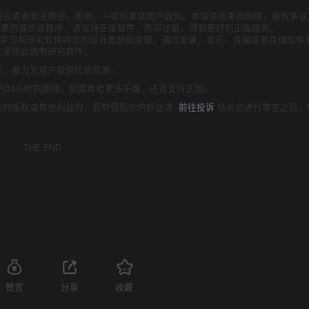
商业或者非法用途，否则，一切后果请用户自负。本站信息来自网络，版权争议
如果您喜欢该程序，请支持正版软件，购买注册，得到更好的正版服务。
为了学习和研究软件内含的设计思想和原理，通过安装、显示、传输或者存储软件
家按此说明研究软件!
享，着力为用户提供优资资源。
的24小时内删除。如需体验更多乐趣，还请支持正版。
您的版权或其他利益的，若有侵犯你的权益请:
前往投诉
站长会进行审查之后，
THE END
赞赏
分享
收藏