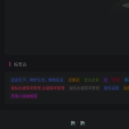
标签云
龙途天下，神炉生肖，熔铸玩法
龙最初
龙头企业
龙
齐全
鼻
鼠标右键菜单管理 右键菜单管理
鼠标右键菜单管理
鼠年运程
鼓
黑猫小说破解版