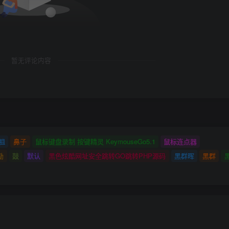
暂无评论内容
祖
鼻子
鼠标键盘录制 按键精灵 KeymouseGo5.1
鼠标连点器
励
鼓
默认
黑色炫酷网址安全跳转GO跳转PHP源码
黑群晖
黑群