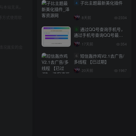
子比主题最新美化插件
4
与本站无关。
等方式使用软
8天前
2334
通过QQ号查询手机号，
5
通过手机号查询QQ号最新
网站源码
17天前
354
情况属实的会
短信轰炸鸡V2.1去广告/
6
多线程 【已过期】
20天前
1967