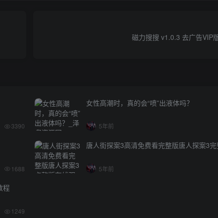
磁力搜搜 v1.0.3 去广告VI
女性高潮时，真的会“喷”出液体吗？
3390
5年前
唐人街探案3高清免费看完整版唐人探案3完
1688
5年前
教程
1249