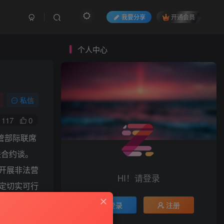
我要分享
开通会员
个人中心
私信
117
0
管部际联席
联合约谈。
开展非法营
HI！请登录
定切实可行
目标。
登录
注册