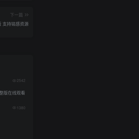
下一篇
P版 支持铭感资源
2542
整版在线观看
1380