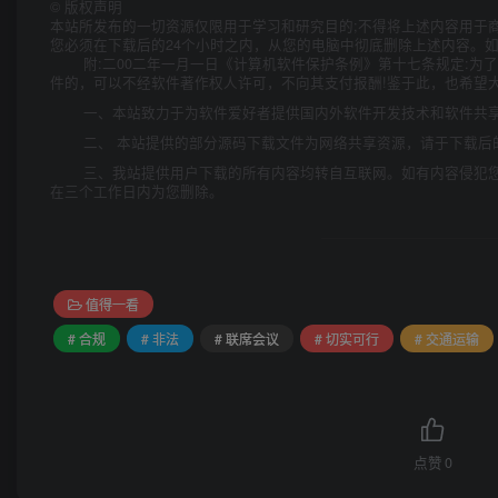
©
版权声明
本站所发布的一切资源仅限用于学习和研究目的;不得将上述内容用于
您必须在下载后的24个小时之内，从您的电脑中彻底删除上述内容。
附:二00二年一月一日《计算机软件保护条例》第十七条规定:
件的，可以不经软件著作权人许可，不向其支付报酬!鉴于此，也希望大
一、本站致力于为软件爱好者提供国内外软件开发技术和软件共
二、 本站提供的部分源码下载文件为网络共享资源，请于下载后
三、我站提供用户下载的所有内容均转自互联网。如有内容侵犯
在三个工作日内为您删除。
值得一看
# 合规
# 非法
# 联席会议
# 切实可行
# 交通运输
点赞
0