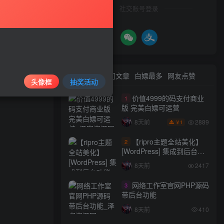
社交账号登录
最新文章
热门文章
白嫖最多
网友点赞
头像框
抽奖活动
价值4999的码支付商业
1
版 完美白嫖可运营
2889
8天前
1
￥
【ripro主题全站美化】
2
[WordPress] 集成到后台功
能的全站美化包
8天前
2417
WordPress…
网络工作室官网PHP源码
3
带后台功能
8天前
410