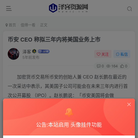
首页
值得一看
正文
币安 CEO 称拟三年内将美国业务上市
泽客
关注
私信
5年前发布
0
164
0
加密货币交易所币安的创始人兼 CEO 赵长鹏在最近的
一次采访中表示，其美国子公司可能会在未来三年内进行首
次公开募股 （IPO）。赵长鹏说：「币安美国将会做
Coinbase 做过的事情 。」Coinbase 是美国最大加密货币交
易所，今年 4 月在纳斯达克上市。
公告:本站启用 头像挂件功能