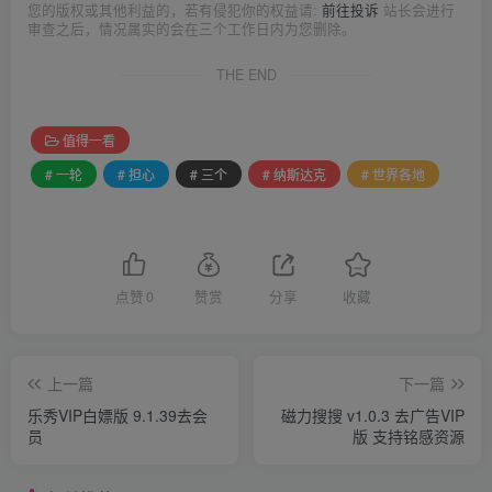
您的版权或其他利益的，若有侵犯你的权益请:
前往投诉
站长会进行
审查之后，情况属实的会在三个工作日内为您删除。
THE END
值得一看
# 一轮
# 担心
# 三个
# 纳斯达克
# 世界各地
点赞
0
赞赏
分享
收藏
上一篇
下一篇
乐秀VIP白嫖版 9.1.39去会
磁力搜搜 v1.0.3 去广告VIP
员
版 支持铭感资源