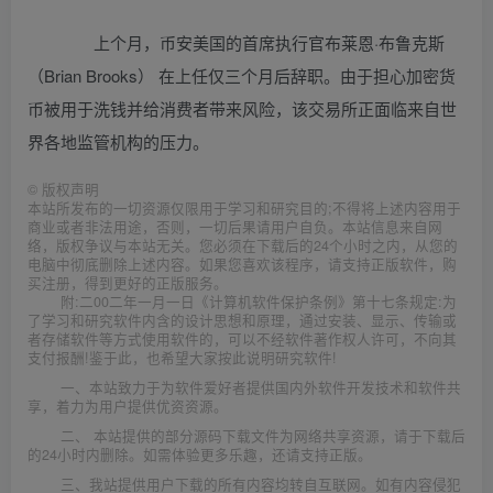
上个月，币安美国的首席执行官布莱恩·布鲁克斯
（Brian Brooks） 在上任仅三个月后辞职。由于担心加密货
币被用于洗钱并给消费者带来风险，该交易所正面临来自世
界各地监管机构的压力。
©
版权声明
本站所发布的一切资源仅限用于学习和研究目的;不得将上述内容用于
商业或者非法用途，否则，一切后果请用户自负。本站信息来自网
络，版权争议与本站无关。您必须在下载后的24个小时之内，从您的
电脑中彻底删除上述内容。如果您喜欢该程序，请支持正版软件，购
买注册，得到更好的正版服务。
附:二00二年一月一日《计算机软件保护条例》第十七条规定:为
了学习和研究软件内含的设计思想和原理，通过安装、显示、传输或
者存储软件等方式使用软件的，可以不经软件著作权人许可，不向其
支付报酬!鉴于此，也希望大家按此说明研究软件!
一、本站致力于为软件爱好者提供国内外软件开发技术和软件共
享，着力为用户提供优资资源。
二、 本站提供的部分源码下载文件为网络共享资源，请于下载后
的24小时内删除。如需体验更多乐趣，还请支持正版。
三、我站提供用户下载的所有内容均转自互联网。如有内容侵犯