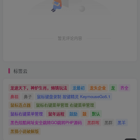
暂无评论内容
标签云
龙途天下，神炉生肖，熔铸玩法
龙最初
龙头企业
龙
齐全
鼻祖
鼻子
鼠标键盘录制 按键精灵 KeymouseGo5.1
鼠标连点器
鼠标右键菜单管理 右键菜单管理
鼠标右键菜单管理
鼠年运程
鼓励
鼓
默认
黑色炫酷网址安全跳转GO跳转PHP源码
黑群晖
黑群
黑羊
黑猫小说破解版