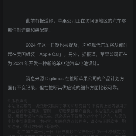
此前有报道称，苹果公司正在访问该地区的汽车零
部件制造商和装配商。
2024 年这一日期也被提及，声称现代汽车将从那时
起在美国组装「Apple Car」。另外，据报道，苹果公司正在
为 2024 年开发一种新的单电池汽车电池设计。
消息来源 Digitimes 在推断苹果公司的产品计划方
面有不良记录，但在推断其供应链的细节方面比较可靠。
©
版权声明
本站所发布的一切资源仅限用于学习和研究目的;不得将上述内容用于
商业或者非法用途，否则，一切后果请用户自负。本站信息来自网
络，版权争议与本站无关。您必须在下载后的24个小时之内，从您的
电脑中彻底删除上述内容。如果您喜欢该程序，请支持正版软件，购
买注册，得到更好的正版服务。
附:二00二年一月一日《计算机软件保护条例》第十七条规定:为