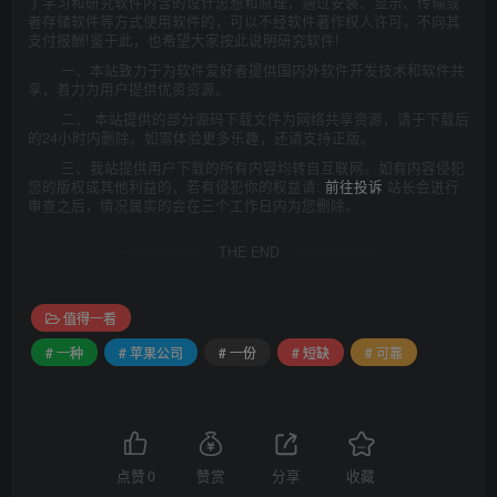
了学习和研究软件内含的设计思想和原理，通过安装、显示、传输或
者存储软件等方式使用软件的，可以不经软件著作权人许可，不向其
支付报酬!鉴于此，也希望大家按此说明研究软件!
一、本站致力于为软件爱好者提供国内外软件开发技术和软件共
享，着力为用户提供优资资源。
二、 本站提供的部分源码下载文件为网络共享资源，请于下载后
的24小时内删除。如需体验更多乐趣，还请支持正版。
三、我站提供用户下载的所有内容均转自互联网。如有内容侵犯
您的版权或其他利益的，若有侵犯你的权益请:
前往投诉
站长会进行
审查之后，情况属实的会在三个工作日内为您删除。
THE END
值得一看
# 一种
# 苹果公司
# 一份
# 短缺
# 可靠
点赞
0
赞赏
分享
收藏