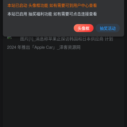
本站已启动 头像框功能 如有需要可到用户中心查看
全球芯片短缺的情况下生产 "苹果汽车 "，这种情况目前对汽
本站已启用 抽奖福利功能 如有需要可点击连接查看
车行业打击最大，除了各种处理芯片之外，还有其他未指明
的部件问题。
头像框
抽奖活动