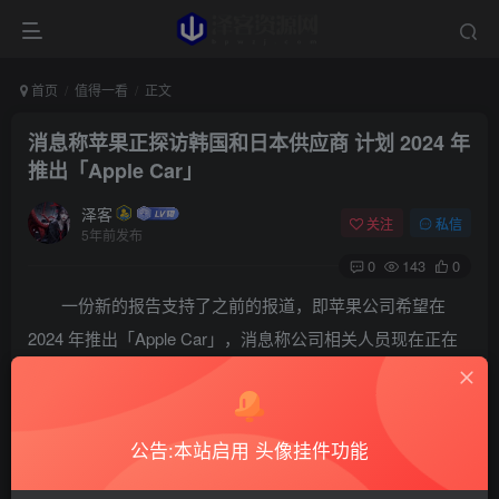
首页
值得一看
正文
消息称苹果正探访韩国和日本供应商 计划 2024 年
推出「Apple Car」
泽客
关注
私信
5年前发布
0
143
0
一份新的报告支持了之前的报道，即苹果公司希望在
2024 年推出「Apple Car」，消息称公司相关人员现在正在
对韩国和日本的汽车制造商进行访问。此前有消息称，苹果
将比预期更早推出「苹果汽车」，时间大约是在 2024 年而
不是 2027 年。
公告:本站启用 头像挂件功能
据 Digitimes Asis 报道，此论访问关注的是如何在