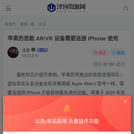
首页
值得一看
正文
苹果的首款 AR/VR 设备需要连接 iPhone 使用
泽客
关注
私信
5年前发布
0
124
0
最新的芯片细节表明，苹果即将推出的收款增强现实 /
虚拟现实头显设备会和非蜂窝版 Apple Watch 型号一样，需
要连接到 iPhone 才能获得最先进的功能。苹果于 2020 年完
成了 AR 芯片的设计工作，而外媒 The Information 报道称，
三款 AR/VR 芯片的物理设计已经完成，芯片现已准备好试
产。
公告:本站启用 头像挂件功能