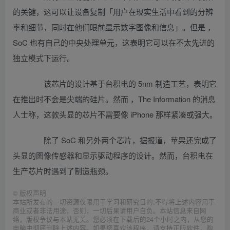
的关键，这可以让设备复制「用户在现实生活中看到的分辨
率和细节，同时在他们眼前显示数字图像和信息」。但是 ，
SoC 也有自己的中央处理单元，这表明它可以在不太先进的
独立模式下运行。
该芯片的设计基于台积电的 5nm 制造工艺，表明它
在推出时不会是尖端的硅片。然而 ，The Information 的消息
人士称，这款头显的芯片不需要像 iPhone 那样紧凑或强大。
除了 SoC 和另外两个芯片，据报道，苹果还完成了
头显的图像传感器和显示驱动程序的设计。然而，台积电在
生产芯片时遇到了制造瓶颈。
©
版权声明
本站所发布的一切资源仅限用于学习和研究目的;不得将上述内容用于
商业或者非法用途，否则，一切后果请用户自负。本站信息来自网
络，版权争议与本站无关。您必须在下载后的24个小时之内，从您的
电脑中彻底删除上述内容。如果您喜欢该程序，请支持正版软件，购