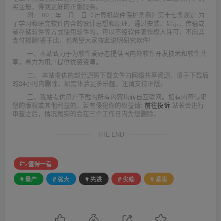
买注册，得到更好的正版服务。
附:二00二年一月一日《计算机软件保护条例》第十七条规定:为
了学习和研究软件内含的设计思想和原理，通过安装、显示、传输或
者存储软件等方式使用软件的，可以不经软件著作权人许可，不向其
支付报酬!鉴于此，也希望大家按此说明研究软件!
一、本站致力于为软件爱好者提供国内外软件开发技术和软件共
享，着力为用户提供优资资源。
二、 本站提供的部分源码下载文件为网络共享资源，请于下载后
的24小时内删除。如需体验更多乐趣，还请支持正版。
三、我站提供用户下载的所有内容均转自互联网。如有内容侵犯
您的版权或其他利益的，若有侵犯你的权益请:
前往投诉
站长会进行
审查之后，情况属实的会在三个工作日内为您删除。
THE END
值得一看
# 量产
# 强大
# 先进
# 尖端
# 紧凑