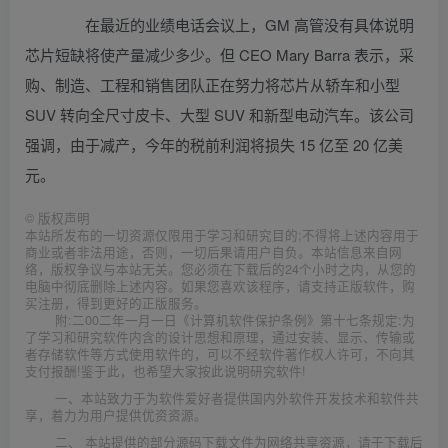
在最近的业绩电话会议上，GM 高管没有具体说明
芯片短缺将使产量减少多少。但 CEO Mary Barra 表示，采
购、制造、工程和销售团队正在努力将芯片从轿车和小型
SUV 转向全尺寸皮卡、大型 SUV 和新型电动汽车。该公司
强调，由于减产，今年的税前利润将损失 15 亿至 20 亿美
元。
©
版权声明
本站所发布的一切资源仅限用于学习和研究目的;不得将上述内容用于
商业或者非法用途，否则，一切后果请用户自负。本站信息来自网
络，版权争议与本站无关。您必须在下载后的24个小时之内，从您的
电脑中彻底删除上述内容。如果您喜欢该程序，请支持正版软件，购
买注册，得到更好的正版服务。
附:二00二年一月一日《计算机软件保护条例》第十七条规定:为
了学习和研究软件内含的设计思想和原理，通过安装、显示、传输或
者存储软件等方式使用软件的，可以不经软件著作权人许可，不向其
支付报酬!鉴于此，也希望大家按此说明研究软件!
一、本站致力于为软件爱好者提供国内外软件开发技术和软件共
享，着力为用户提供优资资源。
二、 本站提供的部分源码下载文件为网络共享资源，请于下载后