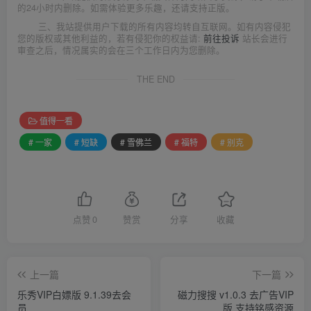
的24小时内删除。如需体验更多乐趣，还请支持正版。
三、我站提供用户下载的所有内容均转自互联网。如有内容侵犯
您的版权或其他利益的，若有侵犯你的权益请:
前往投诉
站长会进行
审查之后，情况属实的会在三个工作日内为您删除。
THE END
值得一看
# 一家
# 短缺
# 雪佛兰
# 福特
# 别克
点赞
0
赞赏
分享
收藏
上一篇
下一篇
乐秀VIP白嫖版 9.1.39去会
磁力搜搜 v1.0.3 去广告VIP
员
版 支持铭感资源