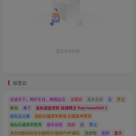
暂无评论内容
标签云
龙途天下，神炉生肖，熔铸玩法
龙最初
龙头企业
龙
齐全
鼻祖
鼻子
鼠标键盘录制 按键精灵 KeymouseGo5.1
鼠标连点器
鼠标右键菜单管理 右键菜单管理
鼠标右键菜单管理
鼠年运程
鼓励
鼓
默认
黑色炫酷网址安全跳转GO跳转PHP源码
黑群晖
黑群
黑羊