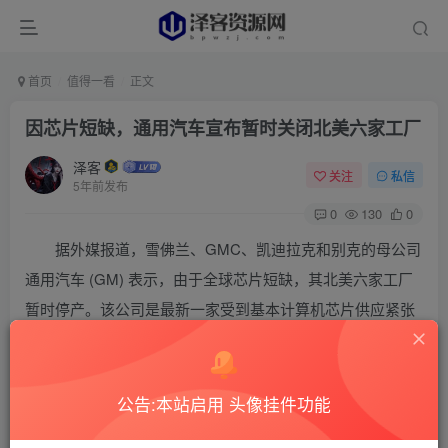
首页
值得一看
正文
因芯片短缺，通用汽车宣布暂时关闭北美六家工厂
泽客
关注
私信
5年前发布
0
130
0
据外媒报道，雪佛兰、GMC、凯迪拉克和别克的母公司
通用汽车 (GM) 表示，由于全球芯片短缺，其北美六家工厂
暂时停产。该公司是最新一家受到基本计算机芯片供应紧张
影响的大型汽车制造商。
公告:本站启用 头像挂件功能