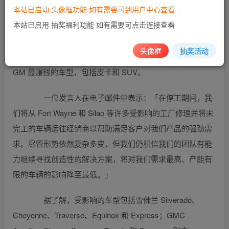
本站已启动 头像框功能 如有需要可到用户中心查看
据悉，GM 在美国的四家工厂都将受到影响：印第
本站已启用 抽奖福利功能 如有需要可点击连接查看
安纳州的 Fort Wayne、密苏里州的 Wentzville、田纳西州的
Spring Hill、密歇根州的 Lansing。GM 在墨西哥和加拿大的
头像框
抽奖活动
另外四家工厂也将停工数周从而加强芯片供应。停产将影响
GM 最赚钱的车型，包括皮卡和 SUV。
一位发言人在电子邮件中表示：「在停工期间，我
们将从 Fort Wayne 和 Silao 等许多受影响的工厂修理并将未
完工的车辆运往经销商以帮助满足客户对我们产品的强劲需
求。尽管形势依然复杂多变，但我们仍相信我们的团队有能
力继续寻找创造性的解决方案，将对我们需求最高、产能有
限的车辆的影响降至最低。」
据了解，受影响的车型包括雪佛兰 Silverado、
Cheyenne、Traverse、Equinox 和 Express；GMC