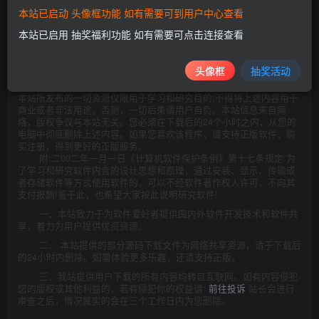
本站已启动 头像框功能 如有需要可到用户中心查看
本站已启用 抽奖福利功能 如有需要可点击连接查看
头像框
抽奖活动
©
版权声明
本站所发布的一切资源仅限用于学习和研究目的;不得将上述内容用于
商业或者非法用途，否则，一切后果请用户自负。本站信息来自网
络，版权争议与本站无关。您必须在下载后的24个小时之内，从您的
电脑中彻底删除上述内容。如果您喜欢该程序，请支持正版软件，购
买注册，得到更好的正版服务。
附:二00二年一月一日《计算机软件保护条例》第十七条规定:为
了学习和研究软件内含的设计思想和原理，通过安装、显示、传输或
者存储软件等方式使用软件的，可以不经软件著作权人许可，不向其
支付报酬!鉴于此，也希望大家按此说明研究软件!
一、本站致力于为软件爱好者提供国内外软件开发技术和软件共
享，着力为用户提供优资资源。
二、 本站提供的部分源码下载文件为网络共享资源，请于下载后
的24小时内删除。如需体验更多乐趣，还请支持正版。
三、我站提供用户下载的所有内容均转自互联网。如有内容侵犯
您的版权或其他利益的，若有侵犯你的权益请:
前往投诉
站长会进行
审查之后，情况属实的会在三个工作日内为您删除。