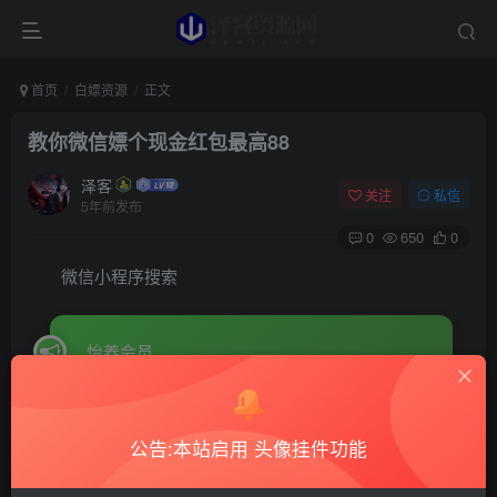
首页
白嫖资源
正文
教你微信嫖个现金红包最高88
泽客
关注
私信
5年前发布
0
650
0
微信小程序搜索
怡养会员
登录开启福卡抽取88元红包
公告:本站启用 头像挂件功能