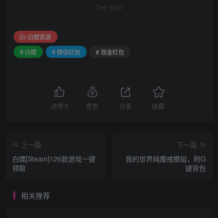
THE END
白嫖资源
# 白嫖
# 微信红包
# 现金红包
点赞
0
赞赏
分享
收藏
上一篇
下一篇
白嫖[Steam]126款游戏一键
我的世界纯魔戒模组，附G
领取
键背包
相关推荐