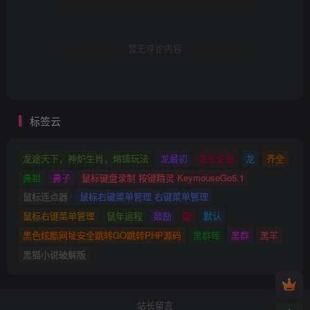
暂无评论内容
标签云
龙途天下，神炉生肖，熔铸玩法
龙最初
龙头企业
龙
齐全
鼻祖
鼻子
鼠标键盘录制 按键精灵 KeymouseGo5.1
鼠标连点器
鼠标右键菜单管理 右键菜单管理
鼠标右键菜单管理
鼠年运程
鼓励
鼓
默认
黑色炫酷网址安全跳转GO跳转PHP源码
黑群晖
黑群
黑羊
黑猫小说破解版
站长留言