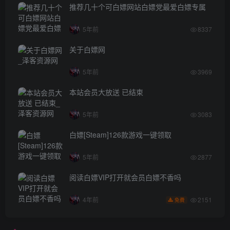
推荐几十个可白嫖网站白嫖党最爱白嫖专属
5年前
8337
关于白嫖网
5年前
3969
本站会员大放送 已结束
5年前
3083
白嫖[Steam]126款游戏一键领取
5年前
2877
阅读白嫖VIP打开就会员白嫖不香吗
2151
4年前
免费