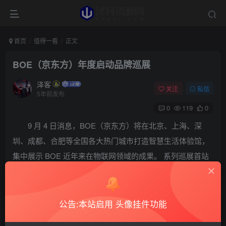
首页
值得一看
正文
BOE（京东方）年度启动品牌巡展
泽客
关注
私信
5年前发布
0
119
0
9 月 4 日消息，BOE（京东方）将在北京、上海、深
圳、成都、合肥等全国各大热门城市打造智慧生活体验馆，
集中展示 BOE 近年来在物联网领域的成果。 系列巡展首站
被安排在了北京前门大街。BOE 设计了一座「时间回廊」，
内部展示了京东产品在智慧家居、智慧健康、智慧交通、智
慧办公、智慧文博等创新场景落地展示的成果。 智能家居体
公告:本站启用 头像挂件功能
验区：参观者只需「躺」在床上，触发枕头上的压力感应装