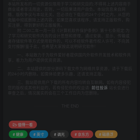
本站所发布的一切资源仅限用于学习和研究目的;不得将上述内容用于
商业或者非法用途，否则，一切后果请用户自负。本站信息来自网
络，版权争议与本站无关。您必须在下载后的24个小时之内，从您的
电脑中彻底删除上述内容。如果您喜欢该程序，请支持正版软件，购
买注册，得到更好的正版服务。
附:二00二年一月一日《计算机软件保护条例》第十七条规定:为
了学习和研究软件内含的设计思想和原理，通过安装、显示、传输或
者存储软件等方式使用软件的，可以不经软件著作权人许可，不向其
支付报酬!鉴于此，也希望大家按此说明研究软件!
一、本站致力于为软件爱好者提供国内外软件开发技术和软件共
享，着力为用户提供优资资源。
二、 本站提供的部分源码下载文件为网络共享资源，请于下载后
的24小时内删除。如需体验更多乐趣，还请支持正版。
三、我站提供用户下载的所有内容均转自互联网。如有内容侵犯
您的版权或其他利益的，若有侵犯你的权益请:
前往投诉
站长会进行
审查之后，情况属实的会在三个工作日内为您删除。
THE END
值得一看
# 健康
# 英寸
# 调光
# 京东方
# 磁悬浮