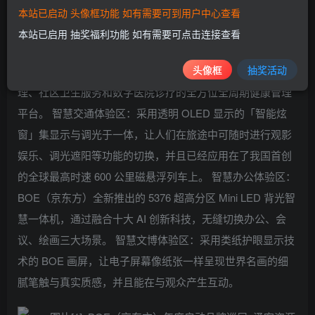
置，便可通过 49 英寸 ADS 无界拼接大屏，让你的卧室幻化
本站已启动 头像框功能 如有需要可到用户中心查看
各种场景。 智慧健康体验区：通过参与传感搏击游戏，参观
本站已启用 抽奖福利功能 如有需要可点击连接查看
者可实时在超高清大屏上获取速度、力度等健康数据，同时
头像框
抽奖活动
投影互动墙还全面展示了 BOE（京东方）基于个人健康管
理、社区卫生服务和数字医院诊疗的全方位全周期健康管理
平台。 智慧交通体验区：采用透明 OLED 显示的「智能炫
窗」集显示与调光于一体，让人们在旅途中可随时进行观影
娱乐、调光遮阳等功能的切换，并且已经应用在了我国首创
的全球最高时速 600 公里磁悬浮列车上。 智慧办公体验区：
BOE（京东方）全新推出的 5376 超高分区 Mini LED 背光智
慧一体机，通过融合十大 AI 创新科技，无缝切换办公、会
议、绘画三大场景。 智慧文博体验区：采用类纸护眼显示技
术的 BOE 画屏，让电子屏幕像纸张一样呈现世界名画的细
腻笔触与真实质感，并且能在与观众产生互动。