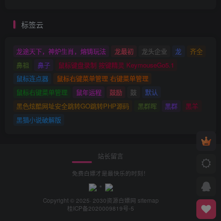
标签云
龙途天下，神炉生肖，熔铸玩法
龙最初
龙头企业
龙
齐全
鼻祖
鼻子
鼠标键盘录制 按键精灵 KeymouseGo5.1
鼠标连点器
鼠标右键菜单管理 右键菜单管理
鼠标右键菜单管理
鼠年运程
鼓励
鼓
默认
黑色炫酷网址安全跳转GO跳转PHP源码
黑群晖
黑群
黑羊
黑猫小说破解版
站长留言
免费白嫖才是最快乐的时刻！
Copyright © 2025· 2030
资源白嫖网
sitemap
桂ICP备2020009819号-5