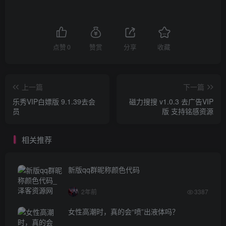
点赞
0
赞赏
分享
收藏
上一篇
下一篇
乐秀VIP白嫖版 9.1.39去会
磁力搜搜 v1.0.3 去广告VIP
员
版 支持铭感资源
相关推荐
新版qq群昵称颜色代码
2年前
3387
女性高潮时，真的会“喷”出液体吗？