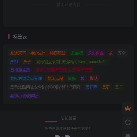
暂无评论内容
标签云
龙途天下，神炉生肖，熔铸玩法
龙最初
龙头企业
龙
齐全
鼻祖
鼻子
鼠标键盘录制 按键精灵 KeymouseGo5.1
鼠标连点器
鼠标右键菜单管理 右键菜单管理
鼠标右键菜单管理
鼠年运程
鼓励
鼓
默认
黑色炫酷网址安全跳转GO跳转PHP源码
黑群晖
黑群
黑羊
黑猫小说破解版
站长留言
免费白嫖才是最快乐的时刻！