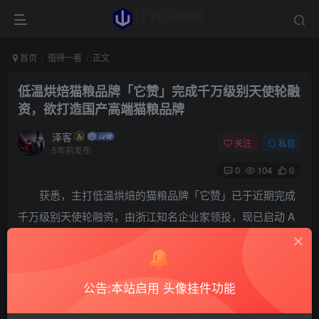
首页
值得一看
正文
低温烘焙猫粮品牌「它赞」完成千万级别天使轮融
资，欲打造国产高端猫粮品牌
泽客
关注
私信
5年前发布
0
104
0
获悉，主打低温烘焙的猫粮品牌「它赞」已于近期完成
千万级别天使轮融资，由浙江知名企业家领投，现已启动 A
轮融资。
它赞成立于 2020 年 11 月，是一家新零售宠物品牌
公告:本站启用 头像挂件功能
公司，产品定位国产中高端猫粮，以一二线城市的 95 后女
性为核心目标群体。除猫粮外，它赞还推出了烘焙零食、三