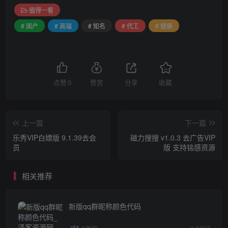
值得一看
# 国产
# 高端
# 知名
# 代工
# 健康
点赞
0
赞赏
分享
收藏
上一篇
下一篇
乐秀VIP白嫖版 9.1.39去会
磁力搜搜 v1.0.3 去广告VIP
员
版 支持铭感资源
相关推荐
新版qq群昵称颜色代码