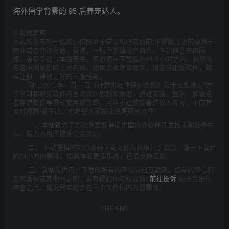
海外留学背景的 95 后养宠达人。
©
版权声明
本站所发布的一切资源仅限用于学习和研究目的;不得将上述内容用于
商业或者非法用途，否则，一切后果请用户自负。本站信息来自网
络，版权争议与本站无关。您必须在下载后的24个小时之内，从您的
电脑中彻底删除上述内容。如果您喜欢该程序，请支持正版软件，购
买注册，得到更好的正版服务。
附:二00二年一月一日《计算机软件保护条例》第十七条规定:为
了学习和研究软件内含的设计思想和原理，通过安装、显示、传输或
者存储软件等方式使用软件的，可以不经软件著作权人许可，不向其
支付报酬!鉴于此，也希望大家按此说明研究软件!
一、本站致力于为软件爱好者提供国内外软件开发技术和软件共
享，着力为用户提供优资资源。
二、 本站提供的部分源码下载文件为网络共享资源，请于下载后
的24小时内删除。如需体验更多乐趣，还请支持正版。
三、我站提供用户下载的所有内容均转自互联网。如有内容侵犯
您的版权或其他利益的，若有侵犯你的权益请:
前往投诉
站长会进行
审查之后，情况属实的会在三个工作日内为您删除。
THE END