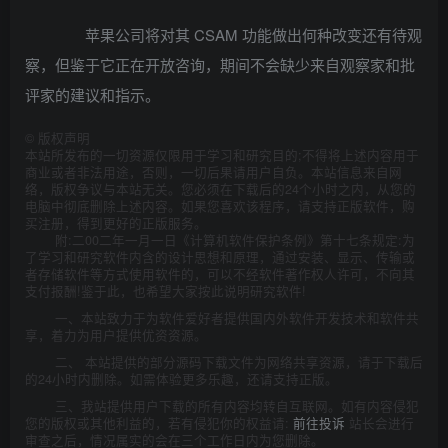
苹果公司将对其 CSAM 功能做出何种改变还有待观
察，但鉴于它正在开放咨询，期间不会缺少来自观察家和批
评家的建议和指示。
©
版权声明
本站所发布的一切资源仅限用于学习和研究目的;不得将上述内容用于
商业或者非法用途，否则，一切后果请用户自负。本站信息来自网
络，版权争议与本站无关。您必须在下载后的24个小时之内，从您的
电脑中彻底删除上述内容。如果您喜欢该程序，请支持正版软件，购
买注册，得到更好的正版服务。
附:二00二年一月一日《计算机软件保护条例》第十七条规定:为
了学习和研究软件内含的设计思想和原理，通过安装、显示、传输或
者存储软件等方式使用软件的，可以不经软件著作权人许可，不向其
支付报酬!鉴于此，也希望大家按此说明研究软件!
一、本站致力于为软件爱好者提供国内外软件开发技术和软件共
享，着力为用户提供优资资源。
二、 本站提供的部分源码下载文件为网络共享资源，请于下载后
的24小时内删除。如需体验更多乐趣，还请支持正版。
三、我站提供用户下载的所有内容均转自互联网。如有内容侵犯
您的版权或其他利益的，若有侵犯你的权益请:
前往投诉
站长会进行
审查之后，情况属实的会在三个工作日内为您删除。