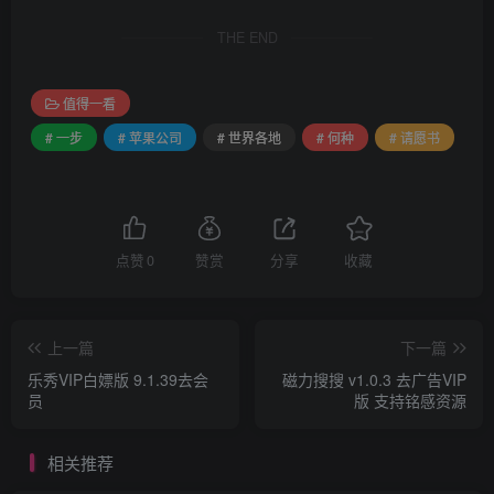
THE END
值得一看
# 一步
# 苹果公司
# 世界各地
# 何种
# 请愿书
点赞
0
赞赏
分享
收藏
上一篇
下一篇
乐秀VIP白嫖版 9.1.39去会
磁力搜搜 v1.0.3 去广告VIP
员
版 支持铭感资源
相关推荐