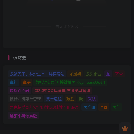
暂无评论内容
标签云
龙途天下，神炉生肖，熔铸玩法
龙最初
龙头企业
龙
齐全
鼻祖
鼻子
鼠标键盘录制 按键精灵 KeymouseGo5.1
鼠标连点器
鼠标右键菜单管理 右键菜单管理
鼠标右键菜单管理
鼠年运程
鼓励
鼓
默认
黑色炫酷网址安全跳转GO跳转PHP源码
黑群晖
黑群
黑羊
黑猫小说破解版