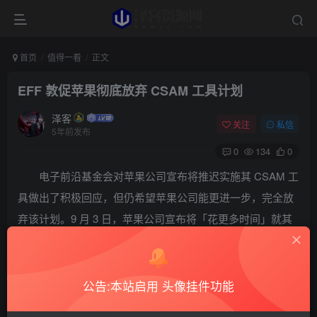
首页
值得一看
正文
EFF 敦促苹果彻底放弃 CSAM 工具计划
泽客
关注
私信
5年前发布
0
134
0
电子前沿基金会对苹果公司宣布将推迟实施其 CSAM 工
具做出了积极回应，但仍希望苹果公司能更进一步，完全放
弃该计划。9 月 3 日，苹果公司宣布将「花更多时间」就其
推出儿童保护功能的计划进行咨询，以期在几个月内改进这
些工具并加以实施。对此，EFF 认为苹果完全可以在这个问
题上做得更多。
公告:本站启用 头像挂件功能