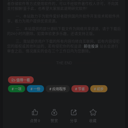
者存储软件等方式使用软件的，可以不经软件著作权人许可，不向其
支付报酬!鉴于此，也希望大家按此说明研究软件!
一、本站致力于为软件爱好者提供国内外软件开发技术和软件共
享，着力为用户提供优资资源。
二、 本站提供的部分源码下载文件为网络共享资源，请于下载后
的24小时内删除。如需体验更多乐趣，还请支持正版。
三、我站提供用户下载的所有内容均转自互联网。如有内容侵犯
您的版权或其他利益的，若有侵犯你的权益请:
前往投诉
站长会进行
审查之后，情况属实的会在三个工作日内为您删除。
THE END
值得一看
# 一项
# 一份
# 应用程序
# 节省
# 初步
点赞
0
赞赏
分享
收藏