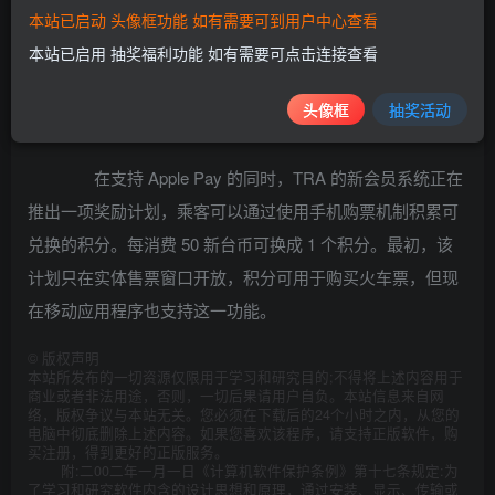
本站已启动 头像框功能 如有需要可到用户中心查看
本站已启用 抽奖福利功能 如有需要可点击连接查看
运营商表示，在通过初步验证后，支付程序将通过
Apple Pay 完成，这可以为用户节省输入信用卡信息的时
头像框
抽奖活动
间。
在支持 Apple Pay 的同时，TRA 的新会员系统正在
推出一项奖励计划，乘客可以通过使用手机购票机制积累可
兑换的积分。每消费 50 新台币可换成 1 个积分。最初，该
计划只在实体售票窗口开放，积分可用于购买火车票，但现
在移动应用程序也支持这一功能。
©
版权声明
本站所发布的一切资源仅限用于学习和研究目的;不得将上述内容用于
商业或者非法用途，否则，一切后果请用户自负。本站信息来自网
络，版权争议与本站无关。您必须在下载后的24个小时之内，从您的
电脑中彻底删除上述内容。如果您喜欢该程序，请支持正版软件，购
买注册，得到更好的正版服务。
附:二00二年一月一日《计算机软件保护条例》第十七条规定:为
了学习和研究软件内含的设计思想和原理，通过安装、显示、传输或