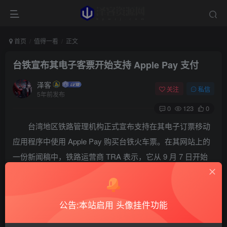
首页
值得一看
正文
台铁宣布其电子客票开始支持 Apple Pay 支付
泽客
关注
私信
5年前发布
0
123
0
台湾地区铁路管理机构正式宣布支持在其电子订票移动
应用程序中使用 Apple Pay 购买台铁火车票。在其网站上的
一份新闻稿中，铁路运营商 TRA 表示，它从 9 月 7 日开始
提供新的「Apple Pay‌购票服务」，以提高乘客通过官方移动
应用程序订票时的便利性。
公告:本站启用 头像挂件功能