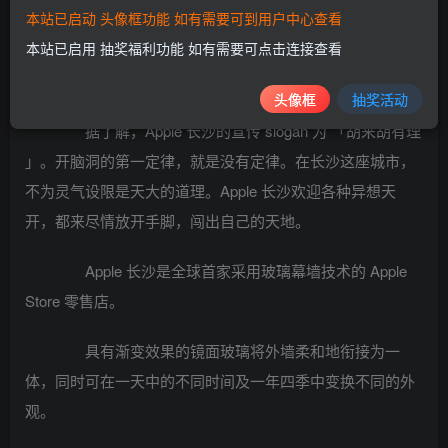
本站已启动 头像框功能 如有需要可到用户中心查看
本站已启用 抽奖福利功能 如有需要可点击连接查看
值得一提的是，有消息称，还有「果粉」连夜进行
排队，可见湖南首家 Apple Store 受欢迎程度。
头像框
抽奖活动
据了解，Apple 长沙的宣传 slogan 为 「胡来胡有理
」。开脑洞的第一定律，就是没有定律。在长沙这座城市，
不为灵气设限是天大的道理。Apple 长沙欢迎各种异想天
开，都来尽情放开手脚，闯出自己的天地。
Apple 长沙是全球首家采用玻璃幕墙技术的 Apple
Store 零售店。
具有渐变效果的镜面玻璃将外墙柔和地衔接为一
体，同时可在一天中的不同时间及一年四季中变换不同的外
观。