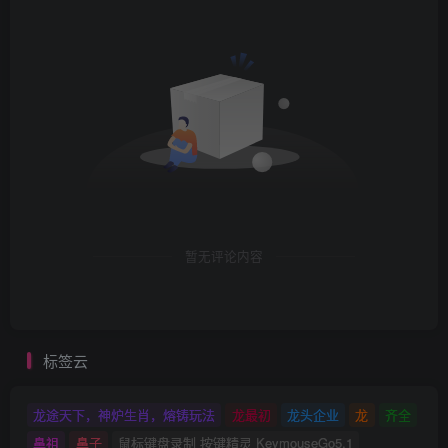
暂无评论内容
标签云
龙途天下，神炉生肖，熔铸玩法
龙最初
龙头企业
龙
齐全
鼻祖
鼻子
鼠标键盘录制 按键精灵 KeymouseGo5.1