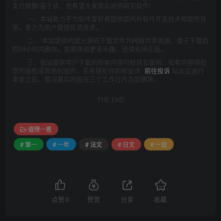
支付报酬!鉴于此，也希望大家按此说明研究软件!
一、本站致力于为软件爱好者提供国内外软件开发技术和软件共
享，着力为用户提供优资资源。
二、 本站提供的部分源码下载文件为网络共享资源，请于下载后
的24小时内删除。如需体验更多乐趣，还请支持正版。
三、我站提供用户下载的所有内容均转自互联网。如有内容侵犯
您的版权或其他利益的，若有侵犯你的权益请:
前往投诉
站长会进行
审查之后，情况属实的会在三个工作日内为您删除。
THE END
值得一看
# 第一
# 一年
# 法文
# 日文
# 一层
点赞
0
赞赏
分享
收藏