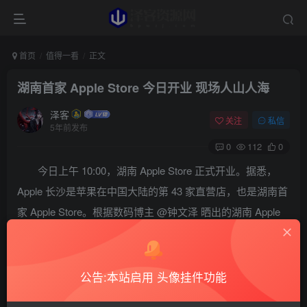
首页
值得一看
正文
湖南首家 Apple Store 今日开业 现场人山人海
泽客
关注
私信
5年前发布
0
112
0
今日上午 10:00，湖南 Apple Store 正式开业。据悉，
Apple 长沙是苹果在中国大陆的第 43 家直营店，也是湖南首
家 Apple Store。根据数码博主 @钟文泽 晒出的湖南 Apple
Store 开店视频来看，现场有众多「果粉」排队等候，该博
主表示，由于现场人数太多，已经停止排队（视频）。
公告:本站启用 头像挂件功能