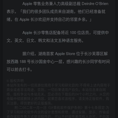
Apple 零售业务兼人力高级副总裁 Deirdre O’Brien
表示，「我们的很多团队成员来自湖南，他们已经准备就
绪，在 Apple 长沙欢迎并支持自己的邻里乡亲。」
Apple 长沙零售店配备将近 100 位店员，可提供中
文、英文、日文、韩文和法文五种语言服务。
据介绍，湖南首家 Apple Store 位于长沙芙蓉区解
放西路 188 号长沙国金中心一层，感兴趣的长沙同学有时间
可以前去打卡。
©
版权声明
本站所发布的一切资源仅限用于学习和研究目的;不得将上述内容用于
商业或者非法用途，否则，一切后果请用户自负。本站信息来自网
络，版权争议与本站无关。您必须在下载后的24个小时之内，从您的
电脑中彻底删除上述内容。如果您喜欢该程序，请支持正版软件，购
买注册，得到更好的正版服务。
附:二00二年一月一日《计算机软件保护条例》第十七条规定:为
了学习和研究软件内含的设计思想和原理，通过安装、显示、传输或
者存储软件等方式使用软件的，可以不经软件著作权人许可，不向其