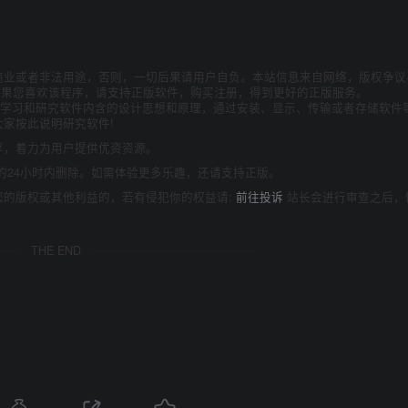
商业或者非法用途，否则，一切后果请用户自负。本站信息来自网络，版权争议
如果您喜欢该程序，请支持正版软件，购买注册，得到更好的正版服务。
为了学习和研究软件内含的设计思想和原理，通过安装、显示、传输或者存储软件
家按此说明研究软件!
享，着力为用户提供优资资源。
的24小时内删除。如需体验更多乐趣，还请支持正版。
您的版权或其他利益的，若有侵犯你的权益请:
前往投诉
站长会进行审查之后，
THE END