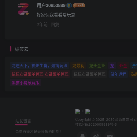
用户30853889
好家伙我看看啥玩意
2年前
回复
标签云
龙途天下，神炉生肖，熔铸玩法
龙最初
龙头企业
龙
齐全
鼻
鼠标右键菜单管理 右键菜单管理
鼠标右键菜单管理
鼠年运程
鼓
黑猫小说破解版
Copyright © 2025· 2030
资源白嫖网
s
站长留言
桂ICP备2020009819号-5
免费白嫖才是最快乐的时刻！