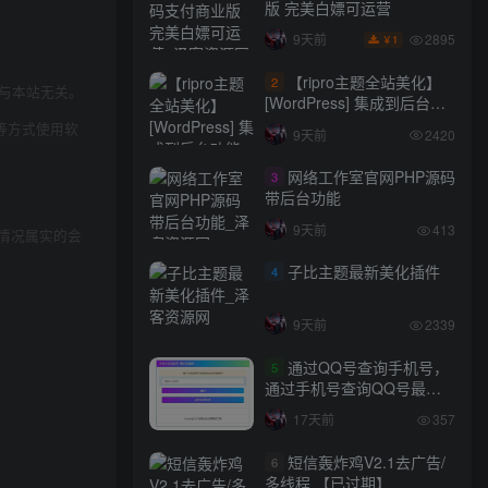
版 完美白嫖可运营
2895
9天前
1
￥
【ripro主题全站美化】
2
与本站无关。
[WordPress] 集成到后台功
能的全站美化包
等方式使用软
9天前
2420
WordPress…
网络工作室官网PHP源码
3
带后台功能
9天前
413
情况属实的会
子比主题最新美化插件
4
9天前
2339
通过QQ号查询手机号，
5
通过手机号查询QQ号最新
网站源码
17天前
357
短信轰炸鸡V2.1去广告/
6
多线程 【已过期】