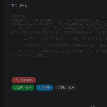
看到必回。
©
版权声明
本站所发布的一切资源仅限用于学习和研究目的;不得将上述内容用于
您必须在下载后的24个小时之内，从您的电脑中彻底删除上述内容。
附:二00二年一月一日《计算机软件保护条例》第十七条规定:
件的，可以不经软件著作权人许可，不向其支付报酬!鉴于此，也希望大
一、本站致力于为软件爱好者提供国内外软件开发技术和软件共
二、 本站提供的部分源码下载文件为网络共享资源，请于下载后
三、我站提供用户下载的所有内容均转自互联网。如有内容侵犯
在三个工作日内为您删除。
小程序源码
# 微信小程序
# 小程序
# 中秋小程序