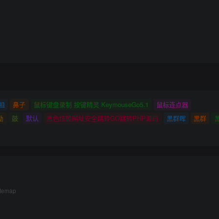
祖
鼻子
鼠标键盘录制 按键精灵 KeymouseGo5.1
鼠标连点器
励
鼓
默认
黑色炫酷网址安全跳转GO跳转PHP源码
黑群晖
黑群
itemap