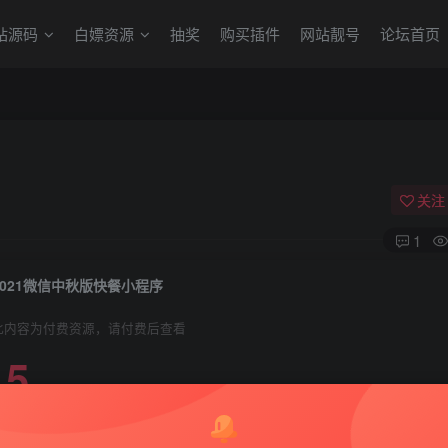
站源码
白嫖资源
抽奖
购买插件
网站靓号
论坛首页
关注
1
2021微信中秋版快餐小程序
此内容为付费资源，请付费后查看
5
99
￥
￥
免费
赞助用户
超级赞助