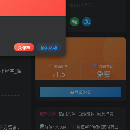
社交账号登录
录购买
白不会改，
付费资源
5
教程已放置
头像框
抽奖活动
99
￥
￥
赞助用户
超级赞助
1.5
免费
￥
登录购买
最新文章
热门文章
白嫖最多
网友点赞
价值4999的码支付商业
下方留言，
1