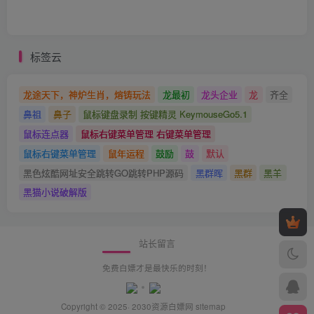
标签云
龙途天下，神炉生肖，熔铸玩法
龙最初
龙头企业
龙
齐全
鼻祖
鼻子
鼠标键盘录制 按键精灵 KeymouseGo5.1
鼠标连点器
鼠标右键菜单管理 右键菜单管理
鼠标右键菜单管理
鼠年运程
鼓励
鼓
默认
黑色炫酷网址安全跳转GO跳转PHP源码
黑群晖
黑群
黑羊
黑猫小说破解版
站长留言
免费白嫖才是最快乐的时刻！
Copyright © 2025· 2030
资源白嫖网
sitemap