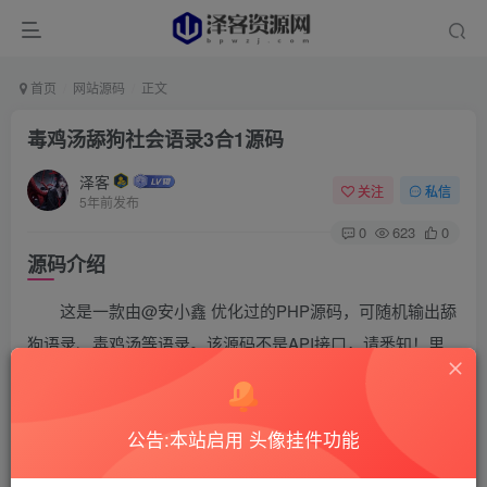
首页
网站源码
正文
毒鸡汤舔狗社会语录3合1源码
泽客
关注
私信
5年前发布
0
623
0
源码介绍
这是一款由@安小鑫 优化过的PHP源码，可随机输出舔
狗语录、毒鸡汤等语录。该源码不是API接口，请悉知！里
面文本含语录，自己做API即可！
源码截图
公告:本站启用 头像挂件功能