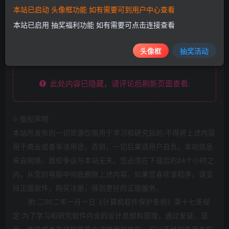
以收藏下刀网域名永久发布页：
http://www.xiaodao.biz/
本站已启动 头像框功能 如有需要可到用户中心查看
本站已启用 抽奖福利功能 如有需要可点击连接查看
下载地址
头像框
抽奖活动
此处内容已隐藏，请评论后刷新页面查看.
©
版权声明
本站所发布的一切资源仅限用于学习和研究目的;不得将上述内容
用于商业或者非法用途，否则，一切后果请用户自负。本站信息
来自网络，版权争议与本站无关。您必须在下载后的24个小时之
内，从您的电脑中彻底删除上述内容。如果您喜欢该程序，请支
持正版软件，购买注册，得到更好的正版服务。
附:二00二年一月一日《计算机软件保护条例》第十七条规
定:为了学习和研究软件内含的设计思想和原理，通过安装、显