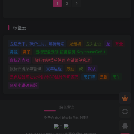
1
2
标签云
龙途天下，神炉生肖，熔铸玩法
龙最初
龙头企业
龙
齐全
鼻祖
鼻子
鼠标键盘录制 按键精灵 KeymouseGo5.1
鼠标连点器
鼠标右键菜单管理 右键菜单管理
鼠标右键菜单管理
鼠年运程
鼓励
鼓
默认
黑色炫酷网址安全跳转GO跳转PHP源码
黑群晖
黑群
黑羊
黑猫小说破解版
站长留言
免费白嫖才是最快乐的时刻！
Copyright © 2025· 2030
资源白嫖网
sitemap