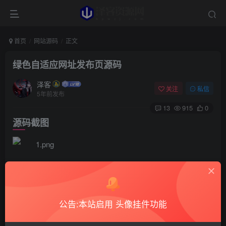
首页
网站源码
正文
绿色自适应网址发布页源码
泽客
关注
私信
5年前发布
13
915
0
源码截图
源码介绍
自适应PC+Wap，体积很小仅9KB，用了快半个月了，
拿去丢在阿里云OSS的静态托管一个月一两块钱搞定，主要
公告:本站启用 头像挂件功能
是用来发布域名的防止哪天大家走丢找不到主站了，另外可