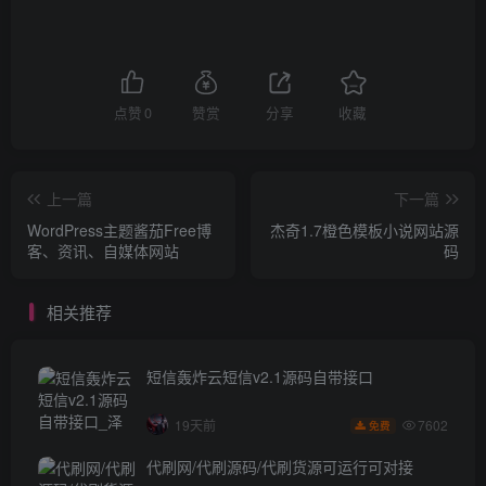
点赞
0
赞赏
分享
收藏
上一篇
下一篇
WordPress主题酱茄Free博
杰奇1.7橙色模板小说网站源
客、资讯、自媒体网站
码
相关推荐
短信轰炸云短信v2.1源码自带接口
7602
19天前
免费
代刷网/代刷源码/代刷货源可运行可对接