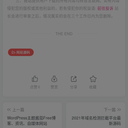
三、我站提供用户下载的所有内容均转自互联网。如有内容
侵犯您的版权或其他利益的，若有侵犯你的权益请:
前往投诉
站
长会进行审查之后，情况属实的会在三个工作日内为您删除。
THE END
网站源码
点赞
0
赞赏
分享
收藏
上一篇
下一篇
WordPress主题酱茄Free博
2021年域名检测拦截平台最
客、资讯、自媒体网站
新源码