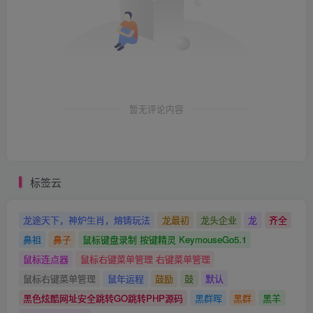
暂无评论内容
标签云
龙途天下，神炉生肖，熔铸玩法
龙最初
龙头企业
龙
齐全
鼻祖
鼻子
鼠标键盘录制 按键精灵 KeymouseGo5.1
鼠标连点器
鼠标右键菜单管理 右键菜单管理
鼠标右键菜单管理
鼠年运程
鼓励
鼓
默认
黑色炫酷网址安全跳转GO跳转PHP源码
黑群晖
黑群
黑羊