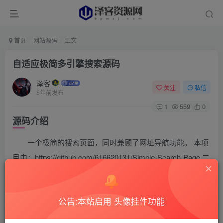
首页
网站源码
正文
自适应极简多引擎搜索源码
泽客
关注
私信
5年前发布
1
559
0
源码介绍
一个极简的搜索页面，同时兼顾了网址导航功能。 本项
目由：https://github.com/616620131/Simple-Search-Page 二
次开发，加入了全网资源聚合搜索框，并且包含搜索提示功
能，采用阿里图标库全新symbol引用方式，直接支持多色图
公告:本站启用 头像挂件功能
标，不再受单色限制。