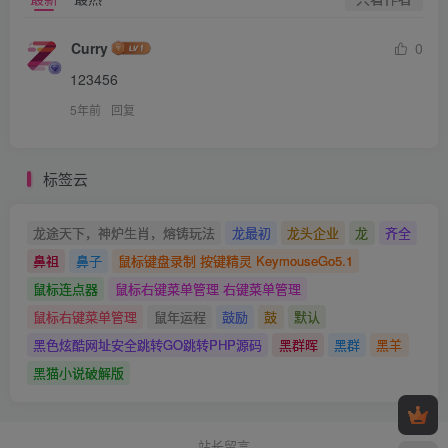
Curry
0
123456
5年前
回复
标签云
龙途天下，神炉生肖，熔铸玩法
龙最初
龙头企业
龙
齐全
鼻祖
鼻子
鼠标键盘录制 按键精灵 KeymouseGo5.1
鼠标连点器
鼠标右键菜单管理 右键菜单管理
鼠标右键菜单管理
鼠年运程
鼓励
鼓
默认
黑色炫酷网址安全跳转GO跳转PHP源码
黑群晖
黑群
黑羊
黑猫小说破解版
站长留言