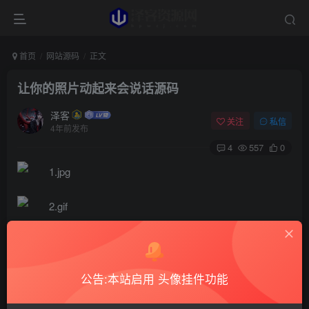
首页
网站源码
正文
让你的照片动起来会说话源码
泽客
关注
私信
4年前发布
4
557
0
源码介绍
使用的是国外的技术，纯前端页面实现无后台，上传好
公告:本站启用 头像挂件功能
照片脸贴近虚线，下一步选择好嘴唇和眼睛的位置，照片就
可以动起来了，另外鼠标可以左右拖动带着左右摇摆。