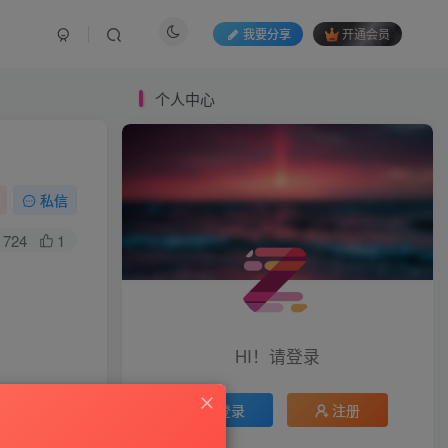
我要分享
开通会员
个人中心
私信
724
1
HI！请登录
登录
注册