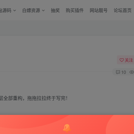
站源码
白嫖资源
抽奖
购买插件
网站靓号
论坛首页
关注
10
层全部重构，拖拖拉拉终于写完！
也能轻松装