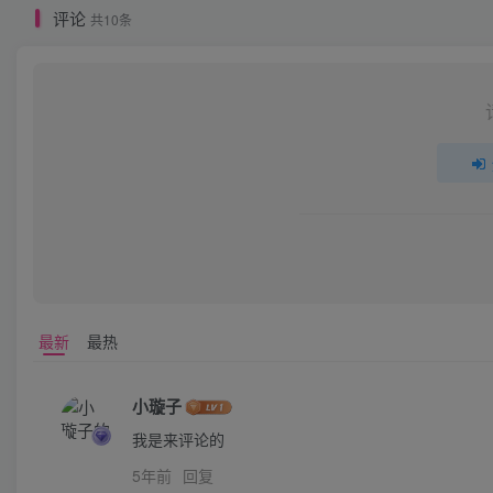
评论
共10条
最新
最热
小璇子
我是来评论的
5年前
回复