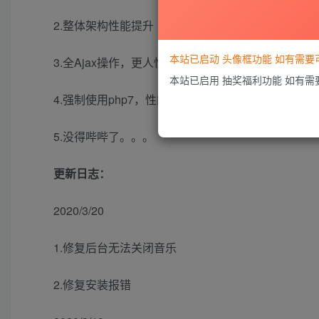
2.整体架构性能提升
本站已启动 头像框功能 如有需
3.全Ajax操作，更人性化
本站已启用 抽奖福利功能 如有
4.强制使用php7，性能更上一层楼
5.没得哔哔了。。。
更新日志：
2020/3/20
1.修复后台无法关闭音乐
2.修复安装报错