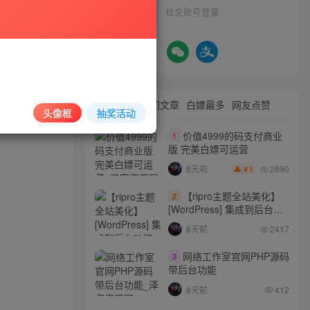
社交账号登录
最新文章
热门文章
白嫖最多
网友点赞
头像框
抽奖活动
价值4999的码支付商业
1
版 完美白嫖可运营
2890
8天前
1
￥
【ripro主题全站美化】
2
[WordPress] 集成到后台功
能的全站美化包
8天前
2417
WordPress…
网络工作室官网PHP源码
3
带后台功能
8天前
412