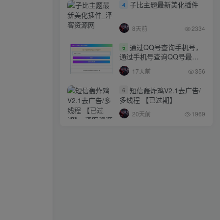
子比主题最新美化插件
4
8天前
2334
通过QQ号查询手机号，
5
通过手机号查询QQ号最新
网站源码
17天前
356
短信轰炸鸡V2.1去广告/
6
多线程 【已过期】
20天前
1969