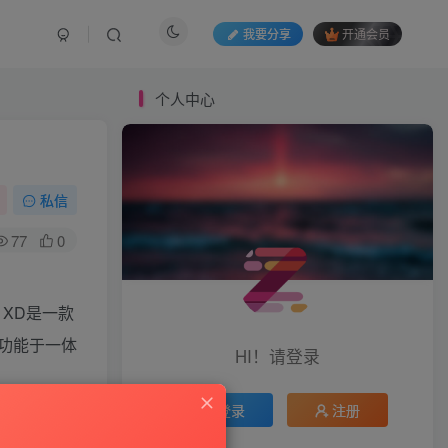
我要分享
开通会员
个人中心
私信
77
0
e XD是一款
功能于一体
HI！请登录
登录
注册