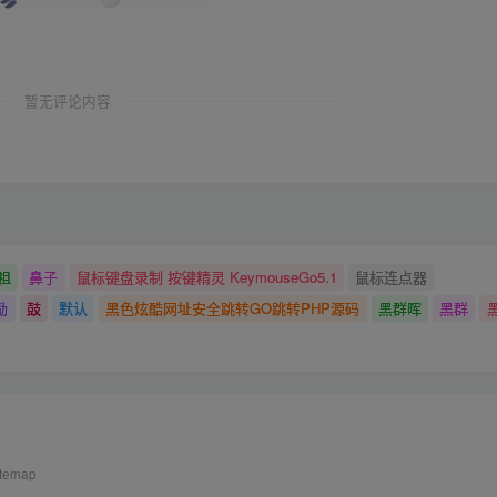
暂无评论内容
祖
鼻子
鼠标键盘录制 按键精灵 KeymouseGo5.1
鼠标连点器
励
鼓
默认
黑色炫酷网址安全跳转GO跳转PHP源码
黑群晖
黑群
itemap