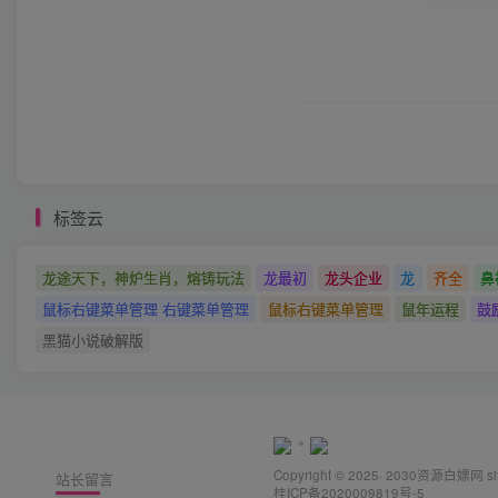
标签云
龙途天下，神炉生肖，熔铸玩法
龙最初
龙头企业
龙
齐全
鼻
鼠标右键菜单管理 右键菜单管理
鼠标右键菜单管理
鼠年运程
鼓
黑猫小说破解版
Copyright © 2025· 2030
资源白嫖网
s
站长留言
桂ICP备2020009819号-5