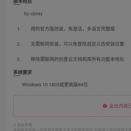
版本特点
by vposy
用的官方版改装，免激活，多语言完整版
无需断网安装，可以免登陆自定义改安装位置
移除需联网的创意云文档和库所有功能本地化
系统要求
Windows 10 1803或更高版64位
此处内容已
©
版权声明
本站所发布的一切资源仅限用于学习和研究目的;不得将上述内容用于