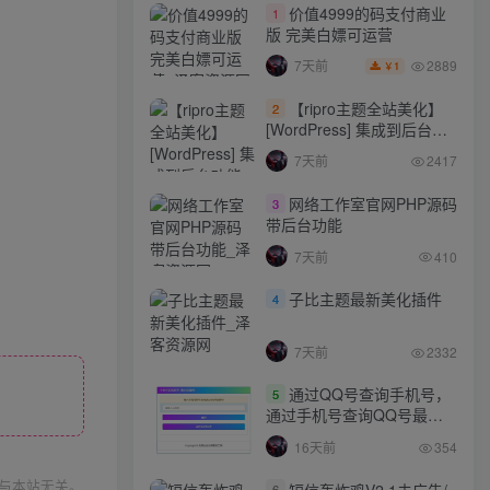
价值4999的码支付商业
1
版 完美白嫖可运营
2889
7天前
1
￥
【ripro主题全站美化】
2
[WordPress] 集成到后台功
能的全站美化包
7天前
2417
WordPress…
网络工作室官网PHP源码
3
带后台功能
7天前
410
子比主题最新美化插件
4
7天前
2332
通过QQ号查询手机号，
5
通过手机号查询QQ号最新
网站源码
16天前
354
与本站无关。
短信轰炸鸡V2.1去广告/
6