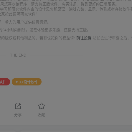
如果您喜欢该程序，请支持正版软件，购买注册，得到更好的正版服务。
为了学习和研究软件内含的设计思想和原理，通过安装、显示、传输或者存储软件
家按此说明研究软件!
享，着力为用户提供优资资源。
的24小时内删除。如需体验更多乐趣，还请支持正版。
您的版权或其他利益的，若有侵犯你的权益请:
前往投诉
站长会进行审查之后，
THE END
计软件
# UX设计软件
分享
收藏