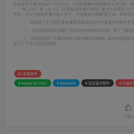
您必须在下载后的24个小时之内，从您的电脑中彻底删除上述内容。
附:二00二年一月一日《计算机软件保护条例》第十七条规定:
件的，可以不经软件著作权人许可，不向其支付报酬!鉴于此，也希望大
一、本站致力于为软件爱好者提供国内外软件开发技术和软件共
二、 本站提供的部分源码下载文件为网络共享资源，请于下载后
三、我站提供用户下载的所有内容均转自互联网。如有内容侵犯
在三个工作日内为您删除。
实用软件
# Adobe XD 2021
# AdobeXD
# 交互设计软件
# UI设
点赞
0