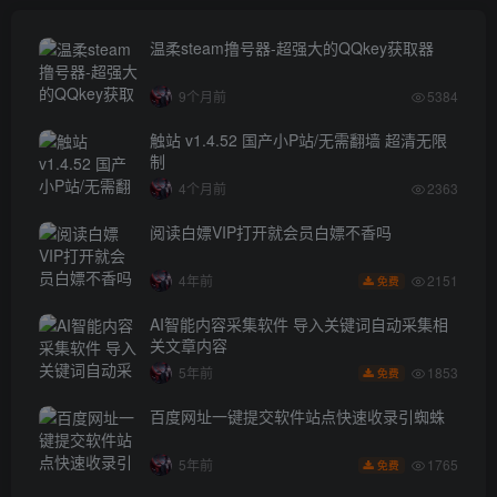
温柔steam撸号器-超强大的QQkey获取器
9个月前
5384
触站 v1.4.52 国产小P站/无需翻墙 超清无限
制
4个月前
2363
阅读白嫖VIP打开就会员白嫖不香吗
2151
4年前
免费
AI智能内容采集软件 导入关键词自动采集相
关文章内容
1853
5年前
免费
百度网址一键提交软件站点快速收录引蜘蛛
1765
5年前
免费