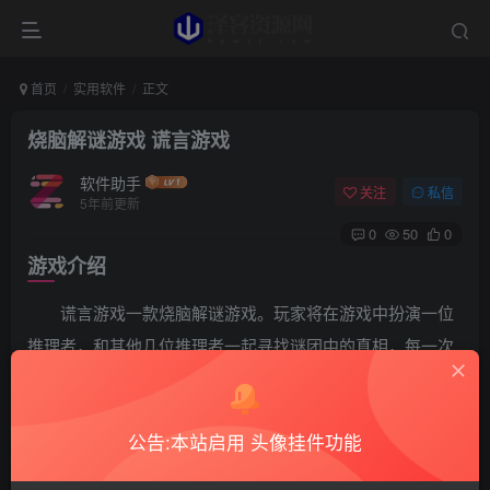
首页
实用软件
正文
烧脑解谜游戏 谎言游戏
软件助手
关注
私信
5年前更新
0
50
0
游戏介绍
谎言游戏一款烧脑解谜游戏。玩家将在游戏中扮演一位
推理者，和其他几位推理者一起寻找谜团中的真相，每一次
排除你们之中的嫌疑，都会淘汰一位玩家。活下去找到最终
的凶手，免谷歌。
公告:本站启用 头像挂件功能
游戏截图