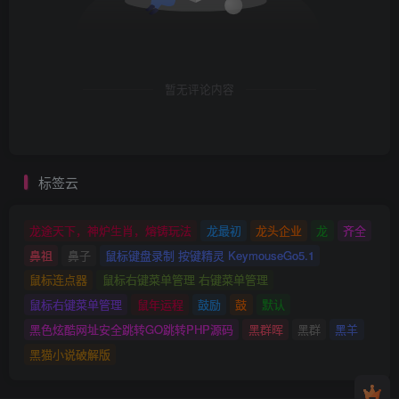
暂无评论内容
标签云
龙途天下，神炉生肖，熔铸玩法
龙最初
龙头企业
龙
齐全
鼻祖
鼻子
鼠标键盘录制 按键精灵 KeymouseGo5.1
鼠标连点器
鼠标右键菜单管理 右键菜单管理
鼠标右键菜单管理
鼠年运程
鼓励
鼓
默认
黑色炫酷网址安全跳转GO跳转PHP源码
黑群晖
黑群
黑羊
黑猫小说破解版