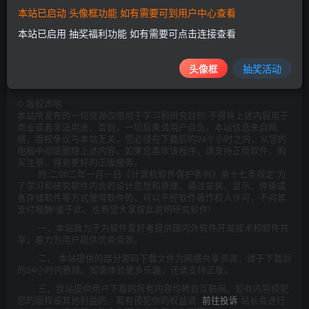
本站已启动 头像框功能 如有需要可到用户中心查看
本站已启用 抽奖福利功能 如有需要可点击连接查看
此处内容已隐藏，请评论后刷新页面查看.
头像框
抽奖活动
©
版权声明
本站所发布的一切资源仅限用于学习和研究目的;不得将上述内容用于
商业或者非法用途，否则，一切后果请用户自负。本站信息来自网
络，版权争议与本站无关。您必须在下载后的24个小时之内，从您的
电脑中彻底删除上述内容。如果您喜欢该程序，请支持正版软件，购
买注册，得到更好的正版服务。
附:二00二年一月一日《计算机软件保护条例》第十七条规定:为
了学习和研究软件内含的设计思想和原理，通过安装、显示、传输或
者存储软件等方式使用软件的，可以不经软件著作权人许可，不向其
支付报酬!鉴于此，也希望大家按此说明研究软件!
一、本站致力于为软件爱好者提供国内外软件开发技术和软件共
享，着力为用户提供优资资源。
二、 本站提供的部分源码下载文件为网络共享资源，请于下载后
的24小时内删除。如需体验更多乐趣，还请支持正版。
三、我站提供用户下载的所有内容均转自互联网。如有内容侵犯
您的版权或其他利益的，若有侵犯你的权益请:
前往投诉
站长会进行