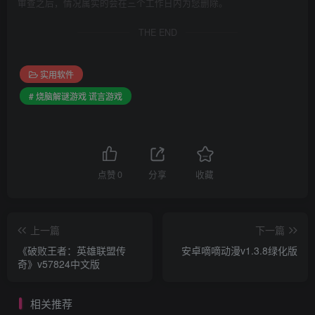
审查之后，情况属实的会在三个工作日内为您删除。
THE END
实用软件
# 烧脑解谜游戏 谎言游戏
点赞
0
分享
收藏
上一篇
下一篇
《破败王者：英雄联盟传
安卓嘀嘀动漫v1.3.8绿化版
奇》v57824中文版
相关推荐