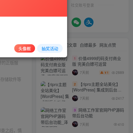
社交账号登录
最新文章
热门文章
白嫖最多
网友点赞
头像框
抽奖活动
，版权争议与
价值4999的码支付商业
1
好的正版服
版 完美白嫖可运营
2889
7天前
1
￥
者存储软件等
【ripro主题全站美化】
2
[WordPress] 集成到后台功
能的全站美化包
7天前
2417
WordPress…
网络工作室官网PHP源码
3
带后台功能
7天前
410
审查之后，情