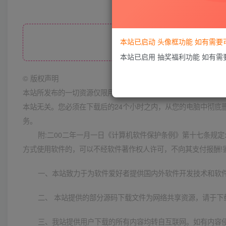
本站已启动 头像框功能 如有需
此处内容已
本站已启用 抽奖福利功能 如有
©
版权声明
本站所发布的一切资源仅限用于学习和研究目的;不得将上述内容
本站无关。您必须在下载后的24个小时之内，从您的电脑中彻底
务。
附:二00二年一月一日《计算机软件保护条例》第十七条规
方式使用软件的，可以不经软件著作权人许可，不向其支付报酬!
一、本站致力于为软件爱好者提供国内外软件开发技术和软
二、 本站提供的部分源码下载文件为网络共享资源，请于下
三、我站提供用户下载的所有内容均转自互联网。如有内容