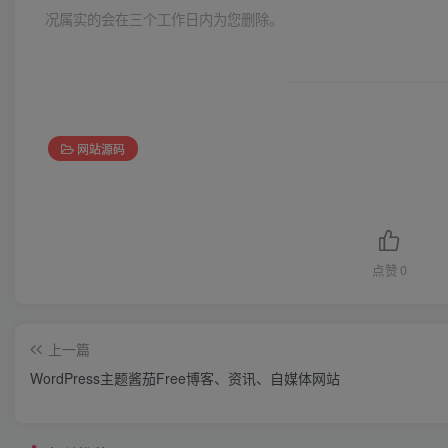
况属实的会在三个工作日内为您删除。
网站源码
点赞
0
上一篇
WordPress主题酱茄Free博客、资讯、自媒体网站