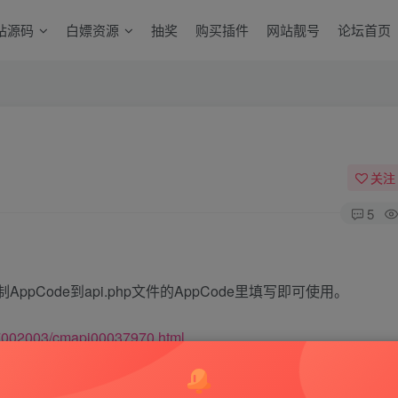
站源码
白嫖资源
抽奖
购买插件
网站靓号
论坛首页
关注
5
Code到api.php文件的AppCode里填写即可使用。
/57002003/cmapi00037970.html