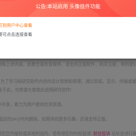
公告:本站启用 头像挂件功能
要可到用户中心查看
隐藏，请评论后刷新页面查看.
需要可点击连接查看
用于商业或者非法用途，否则，一切后果请用户自负。本站信息来自网络
删除上述内容。如果您喜欢该程序，请支持正版软件，购买注册，得到更
定:为了学习和研究软件内含的设计思想和原理，通过安装、显示、传输或
鉴于此，也希望大家按此说明研究软件!
件共享，着力为用户提供优资资源。
载后的24小时内删除。如需体验更多乐趣，还请支持正版。
侵犯您的版权或其他利益的，若有侵犯你的权益请:
前往投诉
站长会进行