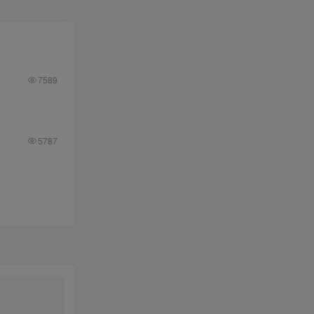
7589
5787