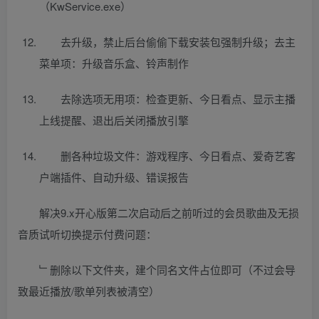
（KwService.exe）
去升级，禁止后台偷偷下载安装包强制升级；去主
菜单项：升级音乐盒、铃声制作
去除选项无用项：检查更新、今日看点、显示主播
上线提醒、退出后关闭播放引擎
删各种垃圾文件：游戏程序、今日看点、爱奇艺客
户端插件、自动升级、错误报告
解决9.x开心版第二次启动后之前听过的会员歌曲及无损
音质试听切换提示付费问题：
﹂删除以下文件夹，建个同名文件占位即可（不过会导
致最近播放/歌单列表被清空）