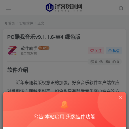
首页
实用软件
正文
PC酷我音乐v9.1.1.6-W4 绿色版
软件助手
关注
私信
5年前发布
0
150
0
软件介绍
近年来随着版权意识的加强，好多音乐软件客户端在应
对反和谐方面越来越严，如今也只有酷我音乐客户端在这方
面仍存在BUG，让大家有机可乘，免费下载付费歌曲、无损
音乐，不花钱真香。
公告:本站启用 头像挂件功能
软件截图