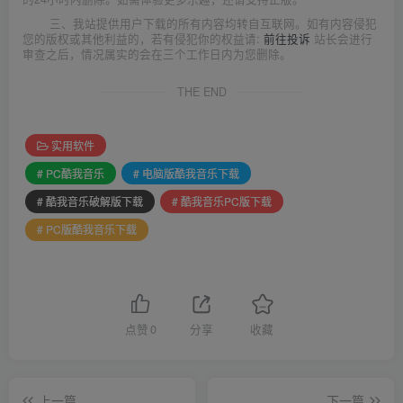
三、我站提供用户下载的所有内容均转自互联网。如有内容侵犯
您的版权或其他利益的，若有侵犯你的权益请:
前往投诉
站长会进行
审查之后，情况属实的会在三个工作日内为您删除。
THE END
实用软件
# PC酷我音乐
# 电脑版酷我音乐下载
# 酷我音乐破解版下载
# 酷我音乐PC版下载
# PC版酷我音乐下载
点赞
0
分享
收藏
上一篇
下一篇