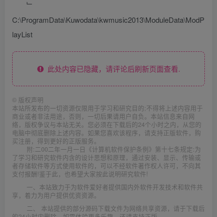
﹂
C:\ProgramData\Kuwodata\kwmusic2013\ModuleData\ModP
layList
此处内容已隐藏，请评论后刷新页面查看.
©
版权声明
本站所发布的一切资源仅限用于学习和研究目的;不得将上述内容用于
商业或者非法用途，否则，一切后果请用户自负。本站信息来自网
络，版权争议与本站无关。您必须在下载后的24个小时之内，从您的
电脑中彻底删除上述内容。如果您喜欢该程序，请支持正版软件，购
买注册，得到更好的正版服务。
附:二00二年一月一日《计算机软件保护条例》第十七条规定:为
了学习和研究软件内含的设计思想和原理，通过安装、显示、传输或
者存储软件等方式使用软件的，可以不经软件著作权人许可，不向其
支付报酬!鉴于此，也希望大家按此说明研究软件!
一、本站致力于为软件爱好者提供国内外软件开发技术和软件共
享，着力为用户提供优资资源。
二、 本站提供的部分源码下载文件为网络共享资源，请于下载后
的24小时内删除。如需体验更多乐趣，还请支持正版。