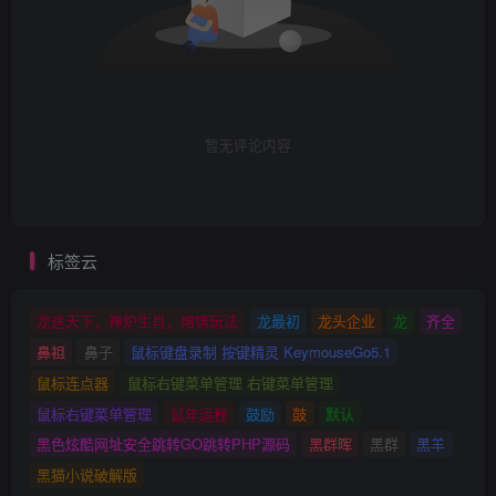
暂无评论内容
标签云
龙途天下，神炉生肖，熔铸玩法
龙最初
龙头企业
龙
齐全
鼻祖
鼻子
鼠标键盘录制 按键精灵 KeymouseGo5.1
鼠标连点器
鼠标右键菜单管理 右键菜单管理
鼠标右键菜单管理
鼠年运程
鼓励
鼓
默认
黑色炫酷网址安全跳转GO跳转PHP源码
黑群晖
黑群
黑羊
黑猫小说破解版