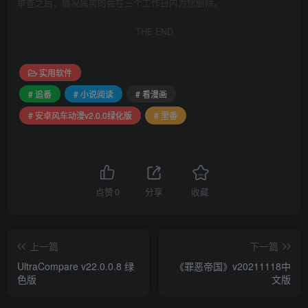
审查之后，情况属实的会在三个工作日内为您删除。
THE END
实用软件
# 追番
# 小说阅读
# 看漫画
# 安卓风车动漫v2.0.0绿化版
# 里番
点赞
0
分享
收藏
上一篇
下一篇
UltraCompare v22.0.0.8 绿
《罪恶帝国》v20211118中
色版
文版