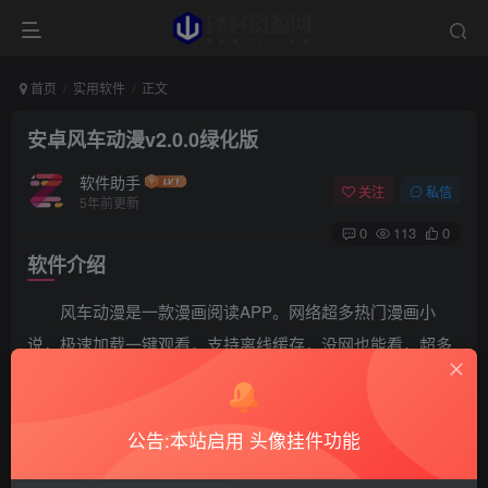
首页
实用软件
正文
安卓风车动漫v2.0.0绿化版
软件助手
关注
私信
5年前更新
0
113
0
软件介绍
风车动漫是一款漫画阅读APP。网络超多热门漫画小
说，极速加载一键观看，支持离线缓存，没网也能看，超多
种类一应俱全，充实你的生活的闲暇时间，部分机型不兼
容。
公告:本站启用 头像挂件功能
软件截图