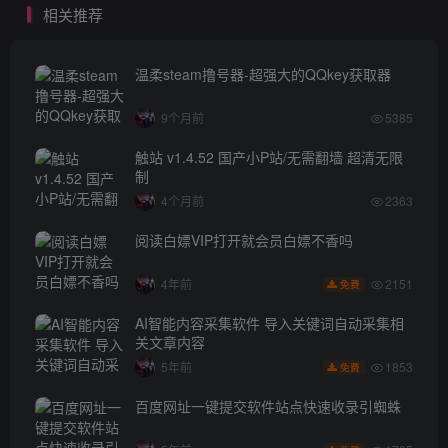
相关推荐
温柔steam撸号器-超强大的QQkey获取器
9个月前
5385
触站 v1.4.52 国产小P站/无需翻墙 超清无限
制
4个月前
2363
阅读白嫖VIP打开就会员白嫖不香吗
2151
4年前
免费
AI智能内容采集软件 导入关键词自动采集相
关文章内容
1853
5年前
免费
百度网址一键提交软件站点快速收录引蜘蛛