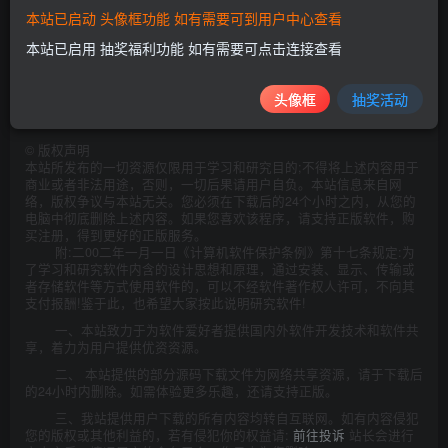
本站已启动 头像框功能 如有需要可到用户中心查看
本站已启用 抽奖福利功能 如有需要可点击连接查看
此处内容已隐藏，请评论后刷新页面查看.
头像框
抽奖活动
©
版权声明
本站所发布的一切资源仅限用于学习和研究目的;不得将上述内容用于
商业或者非法用途，否则，一切后果请用户自负。本站信息来自网
络，版权争议与本站无关。您必须在下载后的24个小时之内，从您的
电脑中彻底删除上述内容。如果您喜欢该程序，请支持正版软件，购
买注册，得到更好的正版服务。
附:二00二年一月一日《计算机软件保护条例》第十七条规定:为
了学习和研究软件内含的设计思想和原理，通过安装、显示、传输或
者存储软件等方式使用软件的，可以不经软件著作权人许可，不向其
支付报酬!鉴于此，也希望大家按此说明研究软件!
一、本站致力于为软件爱好者提供国内外软件开发技术和软件共
享，着力为用户提供优资资源。
二、 本站提供的部分源码下载文件为网络共享资源，请于下载后
的24小时内删除。如需体验更多乐趣，还请支持正版。
三、我站提供用户下载的所有内容均转自互联网。如有内容侵犯
您的版权或其他利益的，若有侵犯你的权益请:
前往投诉
站长会进行