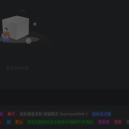
暂无评论内容
祖
鼻子
鼠标键盘录制 按键精灵 KeymouseGo5.1
鼠标连点器
励
鼓
默认
黑色炫酷网址安全跳转GO跳转PHP源码
黑群晖
黑群