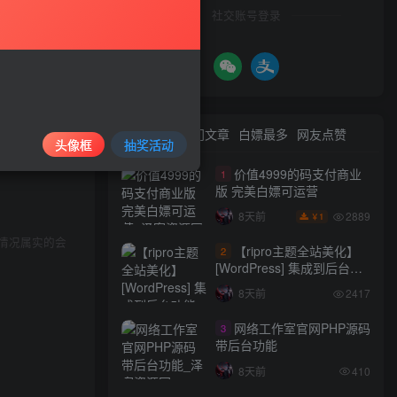
社交账号登录
与本站无关。
最新文章
热门文章
白嫖最多
网友点赞
头像框
抽奖活动
等方式使用软
价值4999的码支付商业
1
版 完美白嫖可运营
2889
8天前
1
￥
情况属实的会
【ripro主题全站美化】
2
[WordPress] 集成到后台功
能的全站美化包
8天前
2417
WordPress…
网络工作室官网PHP源码
3
带后台功能
8天前
410