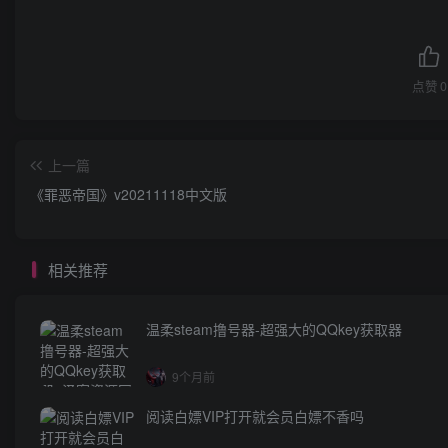
点赞
0
上一篇
《罪恶帝国》v20211118中文版
相关推荐
温柔steam撸号器-超强大的QQkey获取器
9个月前
阅读白嫖VIP打开就会员白嫖不香吗