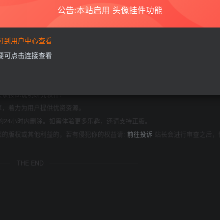
公告:本站启用 头像挂件功能
隐藏，请评论后刷新页面查看.
要可到用户中心查看
需要可点击连接查看
商业或者非法用途，否则，一切后果请用户自负。本站信息来自网络，版权争议
如果您喜欢该程序，请支持正版软件，购买注册，得到更好的正版服务。
为了学习和研究软件内含的设计思想和原理，通过安装、显示、传输或者存储软件
家按此说明研究软件!
享，着力为用户提供优资资源。
的24小时内删除。如需体验更多乐趣，还请支持正版。
您的版权或其他利益的，若有侵犯你的权益请:
前往投诉
站长会进行审查之后，
THE END