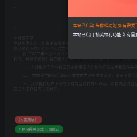
此处内容已
本站已启动 头像框功能 如有需
本站已启用 抽奖福利功能 如有
©
版权声明
本站所发布的一切资源仅限用于学习和研究目的;不得将上述内容用于
您必须在下载后的24个小时之内，从您的电脑中彻底删除上述内容。
附:二00二年一月一日《计算机软件保护条例》第十七条规定:
件的，可以不经软件著作权人许可，不向其支付报酬!鉴于此，也希望大
一、本站致力于为软件爱好者提供国内外软件开发技术和软件共
二、 本站提供的部分源码下载文件为网络共享资源，请于下载后
三、我站提供用户下载的所有内容均转自互联网。如有内容侵犯
在三个工作日内为您删除。
实用软件
# 休闲闯关游戏 吐司跳跃