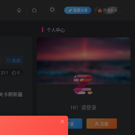
我要分享
开通会员
个人中心
私信
211
0
关卡刷新最
HI！请登录
登录
注册