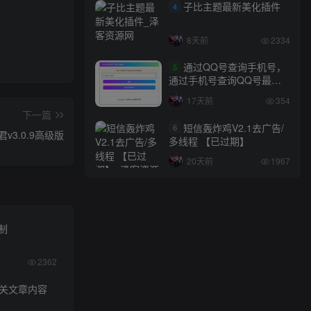
子比主题最新美化插件
4
8天前
2334
通过QQ号查询手机号，
5
通过手机号查询QQ号最新
网站源码
17天前
354
下一篇
短信轰炸鸡V2.1去广告/
6
v3.0.9高级版
多线程 【已过期】
20天前
1967
限制
2362
相关文章内容