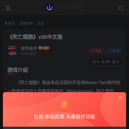
首页
实用软件
正文
《死亡细胞》v26中文版
软件助手
关注
私信
5年前更新
0
60
0
游戏介绍
《死亡细胞》是由来自法国的开发商Motion Twin制作的
一款类银河战士恶魔城风格的（Metroidvania）独立游戏。
本作在Metroidvania的基础上融合了roguelike，最大的特点是
没有存档检查点，一旦死亡，就需要从头开始，从头面临全
公告:本站启用 头像挂件功能
新的挑战。在游戏中玩家扮演一群“有意识的细胞”，在这个
不断变化的岛屿上，死亡只是开始，岛屿中同样也隐藏着惊