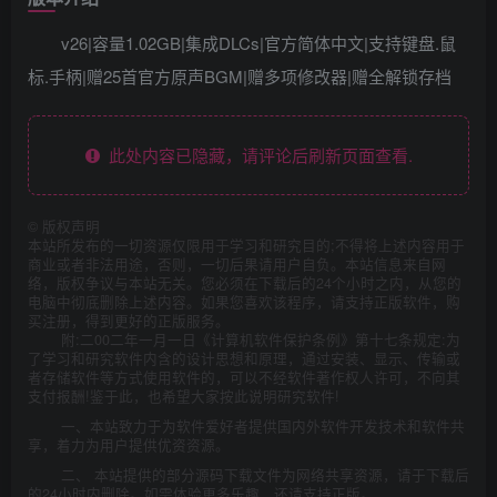
v26|容量1.02GB|集成DLCs|官方简体中文|支持键盘.鼠
标.手柄|赠25首官方原声BGM|赠多项修改器|赠全解锁存档
此处内容已隐藏，请评论后刷新页面查看.
©
版权声明
本站所发布的一切资源仅限用于学习和研究目的;不得将上述内容用于
商业或者非法用途，否则，一切后果请用户自负。本站信息来自网
络，版权争议与本站无关。您必须在下载后的24个小时之内，从您的
电脑中彻底删除上述内容。如果您喜欢该程序，请支持正版软件，购
买注册，得到更好的正版服务。
附:二00二年一月一日《计算机软件保护条例》第十七条规定:为
了学习和研究软件内含的设计思想和原理，通过安装、显示、传输或
者存储软件等方式使用软件的，可以不经软件著作权人许可，不向其
支付报酬!鉴于此，也希望大家按此说明研究软件!
一、本站致力于为软件爱好者提供国内外软件开发技术和软件共
享，着力为用户提供优资资源。
二、 本站提供的部分源码下载文件为网络共享资源，请于下载后
的24小时内删除。如需体验更多乐趣，还请支持正版。