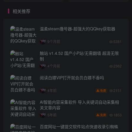
相关推荐
温柔steam撸号器-超强大的QQkey获取器
9个月前
5381
触站 v1.4.52 国产小P站/无需翻墙 超清无限
制
4个月前
2362
阅读白嫖VIP打开就会员白嫖不香吗
2151
4年前
免费
AI智能内容采集软件 导入关键词自动采集相
关文章内容
1853
5年前
免费
百度网址一键提交软件站点快速收录引蜘蛛