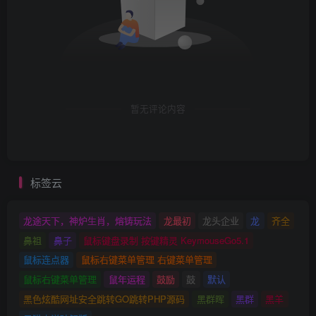
暂无评论内容
标签云
龙途天下，神炉生肖，熔铸玩法
龙最初
龙头企业
龙
齐全
鼻祖
鼻子
鼠标键盘录制 按键精灵 KeymouseGo5.1
鼠标连点器
鼠标右键菜单管理 右键菜单管理
鼠标右键菜单管理
鼠年运程
鼓励
鼓
默认
黑色炫酷网址安全跳转GO跳转PHP源码
黑群晖
黑群
黑羊