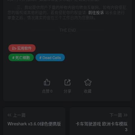
三、我站提供用户下载的所有内容均转自互联网。如有内容侵犯
您的版权或其他利益的，若有侵犯你的权益请:
前往投诉
站长会进行
审查之后，情况属实的会在三个工作日内为您删除。
THE END
实用软件
# 死亡细胞
# Dead Cells
点赞
0
分享
收藏
上一篇
下一篇
Wireshark v3.6.0绿色便携版
卡车驾驶游戏 欧洲卡车模拟
3