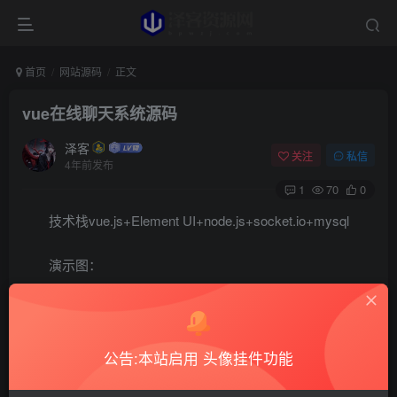
首页
网站源码
正文
vue在线聊天系统源码
泽客
关注
私信
4年前发布
1
70
0
技术栈vue.js+Element UI+node.js+socket.io+mysql
演示图：
公告:本站启用 头像挂件功能