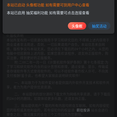
本站已启动 头像框功能 如有需要可到用户中心查看
本站已启用 抽奖福利功能 如有需要可点击连接查看
此处内容已隐藏，请评论后刷新页面查看.
头像框
抽奖活动
©
版权声明
本站所发布的一切资源仅限用于学习和研究目的;不得将上述内容用于
商业或者非法用途，否则，一切后果请用户自负。本站信息来自网
络，版权争议与本站无关。您必须在下载后的24个小时之内，从您的
电脑中彻底删除上述内容。如果您喜欢该程序，请支持正版软件，购
买注册，得到更好的正版服务。
附:二00二年一月一日《计算机软件保护条例》第十七条规定:为
了学习和研究软件内含的设计思想和原理，通过安装、显示、传输或
者存储软件等方式使用软件的，可以不经软件著作权人许可，不向其
支付报酬!鉴于此，也希望大家按此说明研究软件!
一、本站致力于为软件爱好者提供国内外软件开发技术和软件共
享，着力为用户提供优资资源。
二、 本站提供的部分源码下载文件为网络共享资源，请于下载后
的24小时内删除。如需体验更多乐趣，还请支持正版。
三、我站提供用户下载的所有内容均转自互联网。如有内容侵犯
您的版权或其他利益的，若有侵犯你的权益请:
前往投诉
站长会进行
审查之后，情况属实的会在三个工作日内为您删除。