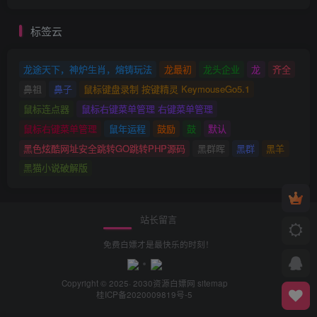
标签云
龙途天下，神炉生肖，熔铸玩法
龙最初
龙头企业
龙
齐全
鼻祖
鼻子
鼠标键盘录制 按键精灵 KeymouseGo5.1
鼠标连点器
鼠标右键菜单管理 右键菜单管理
鼠标右键菜单管理
鼠年运程
鼓励
鼓
默认
黑色炫酷网址安全跳转GO跳转PHP源码
黑群晖
黑群
黑羊
黑猫小说破解版
站长留言
免费白嫖才是最快乐的时刻！
Copyright © 2025· 2030
资源白嫖网
sitemap
桂ICP备2020009819号-5