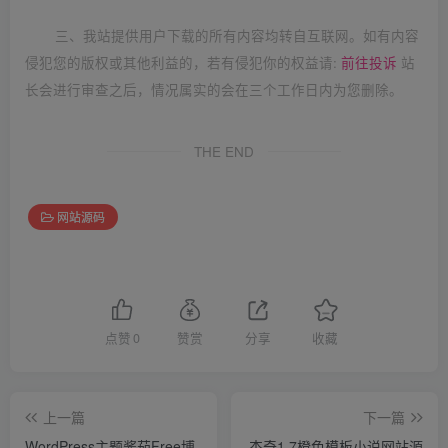
三、我站提供用户下载的所有内容均转自互联网。如有内容
侵犯您的版权或其他利益的，若有侵犯你的权益请:
前往投诉
站
长会进行审查之后，情况属实的会在三个工作日内为您删除。
THE END
网站源码
点赞
0
赞赏
分享
收藏
上一篇
下一篇
WordPress主题酱茄Free博
杰奇1.7橙色模板小说网站源