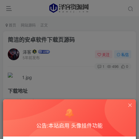
首页
网站源码
正文
简洁的安卓软件下载页源码
泽客
关注
私信
5年前发布
1
496
0
下载地址
城通网盘
此处内容已隐藏，请评论后刷新页面查看.
公告:本站启用 头像挂件功能