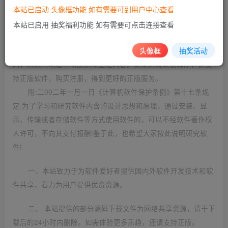
本站已启动 头像框功能 如有需要可到用户中心查看
©
版权声明
本站所发布的一切资源仅限用于学习和研究目的;不得将上述内容
本站已启用 抽奖福利功能 如有需要可点击连接查看
用于商业或者非法用途，否则，一切后果请用户自负。本站信息
头像框
抽奖活动
来自网络，版权争议与本站无关。您必须在下载后的24个小时之
内，从您的电脑中彻底删除上述内容。如果您喜欢该程序，请支
持正版软件，购买注册，得到更好的正版服务。
附:二00二年一月一日《计算机软件保护条例》第十七条规
定:为了学习和研究软件内含的设计思想和原理，通过安装、显
示、传输或者存储软件等方式使用软件的，可以不经软件著作权
人许可，不向其支付报酬!鉴于此，也希望大家按此说明研究软
件!
一、本站致力于为软件爱好者提供国内外软件开发技术和软
件共享，着力为用户提供优资资源。
二、 本站提供的部分源码下载文件为网络共享资源，请于下
载后的24小时内删除。如需体验更多乐趣，还请支持正版。