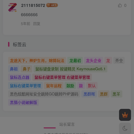
2111815072
0
6666666
5年前
回复
标签云
龙途天下，神炉生肖，熔铸玩法
龙最初
龙头企业
龙
齐全
鼻祖
鼻子
鼠标键盘录制 按键精灵 KeymouseGo5.1
鼠标连点器
鼠标右键菜单管理 右键菜单管理
鼠标右键菜单管理
鼠年运程
鼓励
鼓
默认
黑色炫酷网址安全跳转GO跳转PHP源码
黑群晖
黑群
黑羊
黑猫小说破解版
站长留言