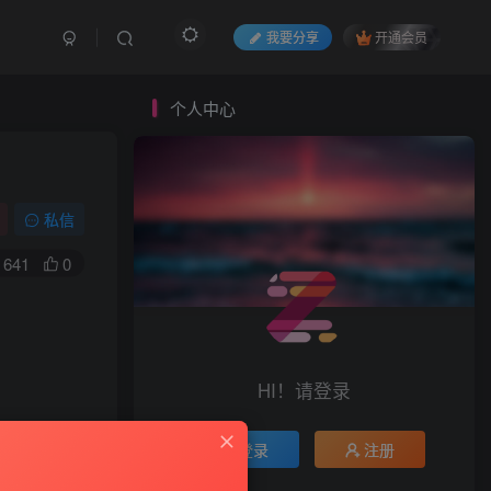
我要分享
开通会员
个人中心
私信
641
0
HI！请登录
登录
注册