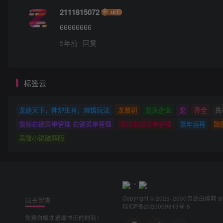
2111815072
66666666
5年前
回复
标签云
龙途天下，神炉生肖，熔铸玩法
龙最初
龙头企业
龙
齐全
鼻
鼠标右键菜单管理 右键菜单管理
鼠标右键菜单管理
鼠年运程
鼓
黑猫小说破解版
Copyright © 2025· 2030
资源白嫖网
s
站长留言
桂ICP备2020009819号-5
免费白嫖才是最快乐的时刻！