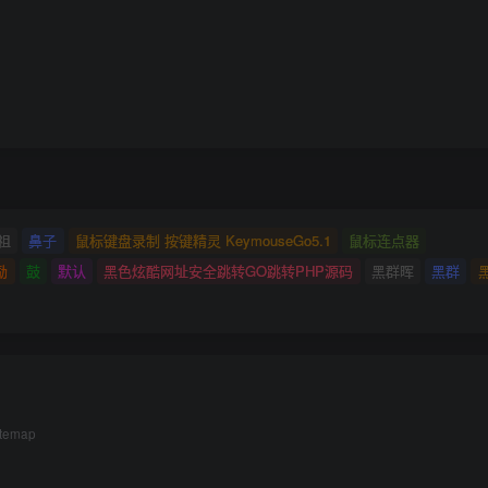
祖
鼻子
鼠标键盘录制 按键精灵 KeymouseGo5.1
鼠标连点器
励
鼓
默认
黑色炫酷网址安全跳转GO跳转PHP源码
黑群晖
黑群
itemap