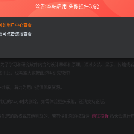
公告:本站启用 头像挂件功能
隐藏，请评论后刷新页面查看.
要可到用户中心查看
需要可点击连接查看
用于商业或者非法用途，否则，一切后果请用户自负。本站信息来自网络
删除上述内容。如果您喜欢该程序，请支持正版软件，购买注册，得到更
定:为了学习和研究软件内含的设计思想和原理，通过安装、显示、传输或
鉴于此，也希望大家按此说明研究软件!
件共享，着力为用户提供优资资源。
载后的24小时内删除。如需体验更多乐趣，还请支持正版。
侵犯您的版权或其他利益的，若有侵犯你的权益请:
前往投诉
站长会进行