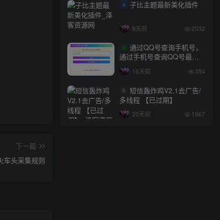
子比主题最新美化插件
4
8天前
2332
通过QQ号查询手机号，
5
通过手机号查询QQ号最新
网站源码
16天前
354
短信轰炸鸡V2.1去广告/
6
多线程 【已过期】
20天前
1967
下一篇
火车头采集规则