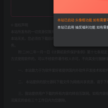
此处内容已
本站已启动 头像框功能 如有需
©
版权声明
本站已启用 抽奖福利功能 如有
本站所发布的一切资源仅限用于学习和研究目的;不得将上述内容
本站无关。您必须在下载后的24个小时之内，从您的电脑中彻底
务。
附:二00二年一月一日《计算机软件保护条例》第十七条规
方式使用软件的，可以不经软件著作权人许可，不向其支付报酬!
一、本站致力于为软件爱好者提供国内外软件开发技术和软
二、 本站提供的部分源码下载文件为网络共享资源，请于下
三、我站提供用户下载的所有内容均转自互联网。如有内容
况属实的会在三个工作日内为您删除。