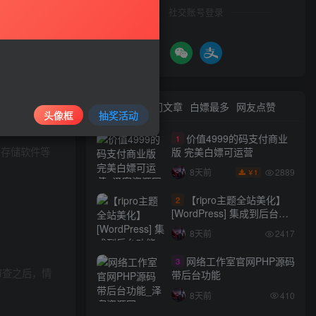
社交账号登录
，版权争议与
最新文章
热门文章
白嫖最多
网友点赞
好的正版服
头像框
抽奖活动
价值4999的码支付商业
1
者存储软件等
版 完美白嫖可运营
2889
8天前
1
￥
【ripro主题全站美化】
2
[WordPress] 集成到后台功
能的全站美化包
8天前
2417
WordPress…
网络工作室官网PHP源码
3
审查之后，情
带后台功能
8天前
410