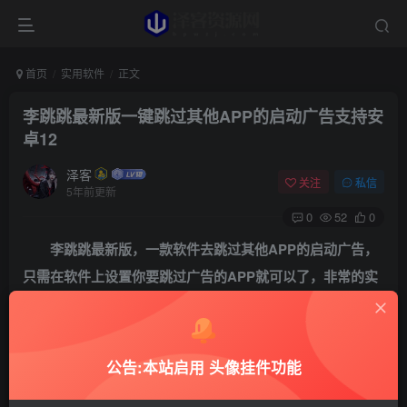
首页
实用软件
正文
李跳跳最新版一键跳过其他APP的启动广告支持安
卓12
泽客
关注
私信
5年前更新
0
52
0
李跳跳
最新版
，一款软件去跳过其他APP的启动广告，
只需在软件上设置你要跳过广告的APP就可以了，非常的实
用，支持安卓12！
公告:本站启用 头像挂件功能