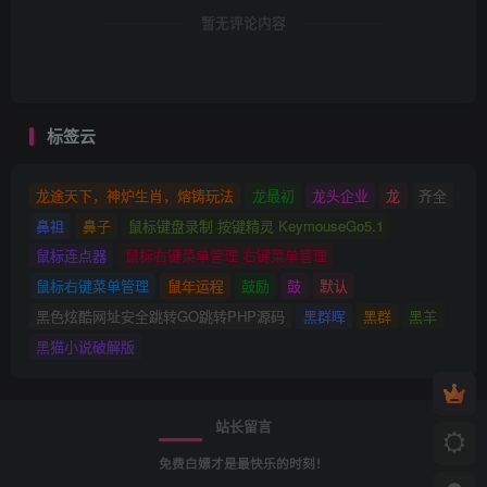
暂无评论内容
标签云
龙途天下，神炉生肖，熔铸玩法
龙最初
龙头企业
龙
齐全
鼻祖
鼻子
鼠标键盘录制 按键精灵 KeymouseGo5.1
鼠标连点器
鼠标右键菜单管理 右键菜单管理
鼠标右键菜单管理
鼠年运程
鼓励
鼓
默认
黑色炫酷网址安全跳转GO跳转PHP源码
黑群晖
黑群
黑羊
黑猫小说破解版
站长留言
免费白嫖才是最快乐的时刻！