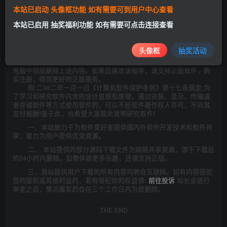
此处内容已隐藏，请评论后刷新页面查看.
本站已启动 头像框功能 如有需要可到用户中心查看
本站已启用 抽奖福利功能 如有需要可点击连接查看
©
版权声明
本站所发布的一切资源仅限用于学习和研究目的;不得将上述内容用于
头像框
抽奖活动
商业或者非法用途，否则，一切后果请用户自负。本站信息来自网
络，版权争议与本站无关。您必须在下载后的24个小时之内，从您的
电脑中彻底删除上述内容。如果您喜欢该程序，请支持正版软件，购
买注册，得到更好的正版服务。
附:二00二年一月一日《计算机软件保护条例》第十七条规定:为
了学习和研究软件内含的设计思想和原理，通过安装、显示、传输或
者存储软件等方式使用软件的，可以不经软件著作权人许可，不向其
支付报酬!鉴于此，也希望大家按此说明研究软件!
一、本站致力于为软件爱好者提供国内外软件开发技术和软件共
享，着力为用户提供优资资源。
二、 本站提供的部分源码下载文件为网络共享资源，请于下载后
的24小时内删除。如需体验更多乐趣，还请支持正版。
三、我站提供用户下载的所有内容均转自互联网。如有内容侵犯
您的版权或其他利益的，若有侵犯你的权益请:
前往投诉
站长会进行
审查之后，情况属实的会在三个工作日内为您删除。
THE END