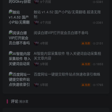
9个月前
5381
触站 v1.4.52 国产小P站/无需翻墙 超清无限
制
4个月前
2361
阅读白嫖VIP打开就会员白嫖不香吗
4年前
2151
免费
AI智能内容采集软件 导入关键词自动采集相
关文章内容
5年前
1853
免费
百度网址一键提交软件站点快速收录引蜘蛛
5年前
1765
免费
评论
抢沙发