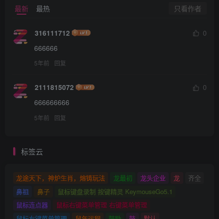
只看作者
最新
最热
316111712
0
666666
5年前
回复
2111815072
0
666666666
5年前
回复
标签云
龙途天下，神炉生肖，熔铸玩法
龙最初
龙头企业
龙
齐全
鼻祖
鼻子
鼠标键盘录制 按键精灵 KeymouseGo5.1
鼠标连点器
鼠标右键菜单管理 右键菜单管理
鼠标右键菜单管理
鼠年运程
鼓励
鼓
默认