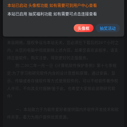
本站已启动 头像框功能 如有需要可到用户中心查看
本站已启用 抽奖福利功能 如有需要可点击连接查看
©
版权声明
本站所发布的一切资源仅限用于学习和研究目的;不得将上述内容
头像框
抽奖活动
用于商业或者非法用途，否则，一切后果请用户自负。本站信息
来自网络，版权争议与本站无关。您必须在下载后的24个小时之
内，从您的电脑中彻底删除上述内容。如果您喜欢该程序，请支
持正版软件，购买注册，得到更好的正版服务。
附:二00二年一月一日《计算机软件保护条例》第十七条规
定:为了学习和研究软件内含的设计思想和原理，通过安装、显
示、传输或者存储软件等方式使用软件的，可以不经软件著作权
人许可，不向其支付报酬!鉴于此，也希望大家按此说明研究软
件!
一、本站致力于为软件爱好者提供国内外软件开发技术和软
件共享，着力为用户提供优资资源。