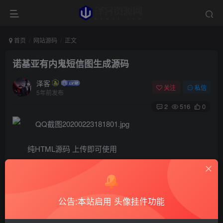
首页
网站源码
正文
诺基亚有内鬼短信图生成源码
泽客
关注
私信
5年前发布
2
516
0
纯HTML源码 上传即可使用
下载地址
城通网盘
公告:本站启用 头像挂件功能
此处内容已隐藏，请评论后刷新页面查看.