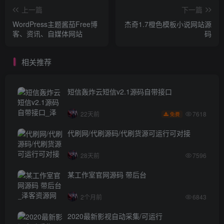
上一篇
下一篇
WordPress主题酱茄Free博
杰奇1.7橙色模板小说网站源
客、资讯、自媒体网站
码
相关推荐
短信轰炸云短信v2.1源码自带接口
7618
22天前
免费
代刷网/代刷源码/代刷货源可运行可对接
28天前
7596
某工作室官网源码 带后台
2个月前
6843
2020最新影视自动采集/可运行